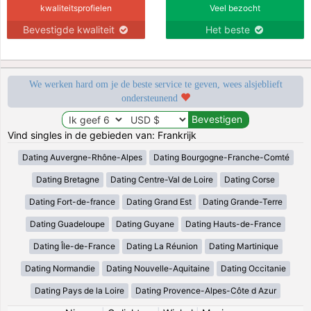
kwaliteitsprofielen
Veel bezocht
Bevestigde kwaliteit
Het beste
We werken hard om je de beste service te geven, wees alsjeblieft
ondersteunend
Vind singles in de gebieden van: Frankrijk
Dating Auvergne-Rhône-Alpes
Dating Bourgogne-Franche-Comté
Dating Bretagne
Dating Centre-Val de Loire
Dating Corse
Dating Fort-de-france
Dating Grand Est
Dating Grande-Terre
Dating Guadeloupe
Dating Guyane
Dating Hauts-de-France
Dating Île-de-France
Dating La Réunion
Dating Martinique
Dating Normandie
Dating Nouvelle-Aquitaine
Dating Occitanie
Dating Pays de la Loire
Dating Provence-Alpes-Côte d Azur