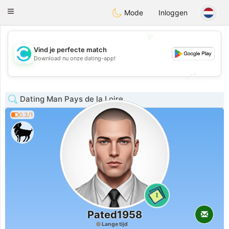
olombia
Citas
Toggle
Mode
Inloggen
navigation
💖
Vind je perfecte match
💖
Download nu onze dating-app!
💕
💕
Dating Man Pays de la Loire
0.3/1
1
Pated1958
Lange tijd