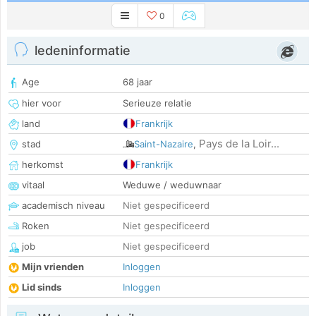
0
ledeninformatie
Age
68 jaar
hier voor
Serieuze relatie
land
Frankrijk
Pays de la Loir...
stad
Saint-Nazaire
,
herkomst
Frankrijk
vitaal
Weduwe / weduwnaar
academisch niveau
Niet gespecificeerd
Roken
Niet gespecificeerd
job
Niet gespecificeerd
Mijn vrienden
Inloggen
Lid sinds
Inloggen