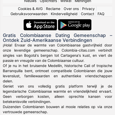
Nieuws
|
Oplichters
|
Winkel
|
Meningen
Cookies & AVG
|
Reclame
|
Over ons
|
Privacy
|
Gebruiksvoorwaarden
|
Kinderveiligheid
|
Contact
|
FAQ
Gratis Colombiaanse Dating Gemeenschap –
Ontdek Zuid-Amerikaanse Verbindingen
¡Hola! Ervaar de warmte van Colombiaanse gastvrijheid door
onze levendige gemeenschap. Colombia-citas.com verbindt
singles van Bogotá's bergen tot Cartagena's kust, en viert de
passie en vreugde van de Colombiaanse cultuur.
Of je nu in het bruisende Medellín, historische Cali of tropische
Barranquilla bent, ontmoet compatibele Colombianen die jouw
levenslust, familiewaarden en authentieke vriendschappen
delen.
Geniet van ons volledig gratis platform terwijl je de
legendarische Colombiaanse warmte en vriendelijkheid ervaart.
Geen verborgen kosten, alleen oprechte kansen voor
betekenisvolle verbindingen.
Duizenden Colombianen bouwen al mooie relaties op via onze
vertrouwde gemeenschap.