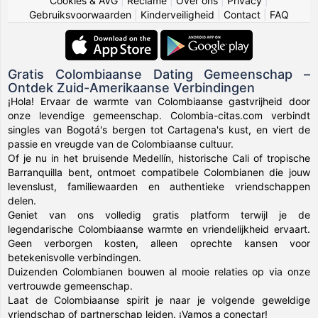
Cookies & AVG
|
Reclame
|
Over ons
|
Privacy
|
Gebruiksvoorwaarden
|
Kinderveiligheid
|
Contact
|
FAQ
Gratis Colombiaanse Dating Gemeenschap –
Ontdek Zuid-Amerikaanse Verbindingen
¡Hola! Ervaar de warmte van Colombiaanse gastvrijheid door
onze levendige gemeenschap. Colombia-citas.com verbindt
singles van Bogotá's bergen tot Cartagena's kust, en viert de
passie en vreugde van de Colombiaanse cultuur.
Of je nu in het bruisende Medellín, historische Cali of tropische
Barranquilla bent, ontmoet compatibele Colombianen die jouw
levenslust, familiewaarden en authentieke vriendschappen
delen.
Geniet van ons volledig gratis platform terwijl je de
legendarische Colombiaanse warmte en vriendelijkheid ervaart.
Geen verborgen kosten, alleen oprechte kansen voor
betekenisvolle verbindingen.
Duizenden Colombianen bouwen al mooie relaties op via onze
vertrouwde gemeenschap.
Laat de Colombiaanse spirit je naar je volgende geweldige
vriendschap of partnerschap leiden. ¡Vamos a conectar!