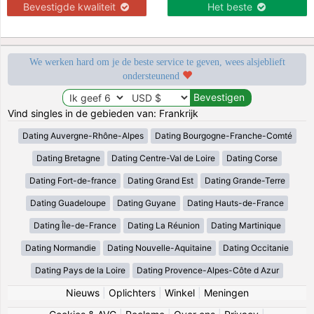
Bevestigde kwaliteit
Het beste
We werken hard om je de beste service te geven, wees alsjeblieft
ondersteunend
Vind singles in de gebieden van: Frankrijk
Dating Auvergne-Rhône-Alpes
Dating Bourgogne-Franche-Comté
Dating Bretagne
Dating Centre-Val de Loire
Dating Corse
Dating Fort-de-france
Dating Grand Est
Dating Grande-Terre
Dating Guadeloupe
Dating Guyane
Dating Hauts-de-France
Dating Île-de-France
Dating La Réunion
Dating Martinique
Dating Normandie
Dating Nouvelle-Aquitaine
Dating Occitanie
Dating Pays de la Loire
Dating Provence-Alpes-Côte d Azur
Nieuws
|
Oplichters
|
Winkel
|
Meningen