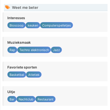
Weet me beter
Interesses
Bioscoop
keuken
Computerspelletjes
Muzieksmaak
Rap
Techno elektronisch
Jazz
Favoriete sporten
Basketbal
Atletiek
Uitje
Bar
Nachtclub
Restaurant