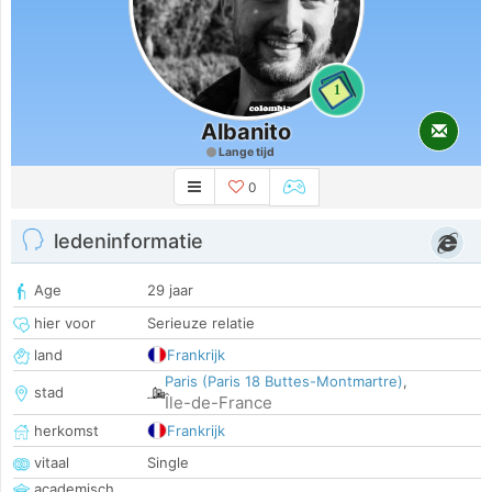
1
Albanito
Lange tijd
0
ledeninformatie
Age
29 jaar
hier voor
Serieuze relatie
land
Frankrijk
Paris (Paris 18 Buttes-Montmartre)
,
stad
Île-de-France
herkomst
Frankrijk
vitaal
Single
academisch