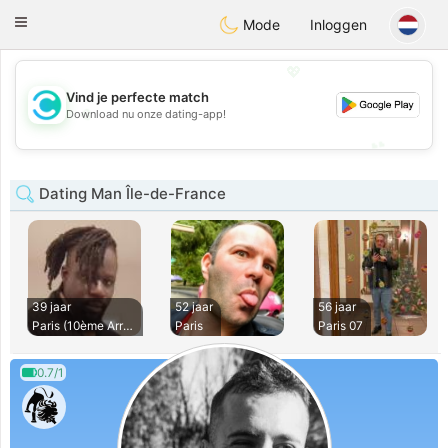
olombia
Citas
Toggle
Mode
Inloggen
navigation
💖
Vind je perfecte match
💖
Download nu onze dating-app!
💕
💕
Dating Man Île-de-France
39 jaar
52 jaar
56 jaar
Paris (10ème Arron
Paris
Paris 07
0.7/1