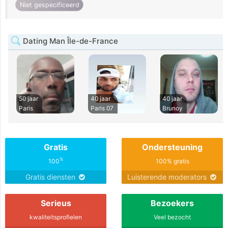
Niet gespecificeerd
Dating Man Île-de-France
50 jaar
40 jaar
40 jaar
Paris
Paris 07
Brunoy
Gratis
Ondersteuning
%
100
100% gratis
Gratis diensten
Luisterende moderators
Serieus
Bezoekers
kwaliteitsprofielen
Veel bezocht