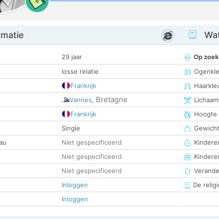
0
rmatie
Wat
29 jaar
Op zoek
losse relatie
Ogenkle
Frankrijk
Haarkle
Bretagne
Vannes
,
Lichaam
Frankrijk
Hoogte
Single
Gewich
au
Niet gespecificeerd
Kinderen
Niet gespecificeerd
Kindere
Niet gespecificeerd
Verander
Inloggen
De religi
Inloggen