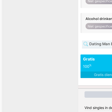
Niet gespecific
Alcohol drinke
Niet gespecific
Dating Man 
Gratis
%
100
Gratis die
Vind singles in d