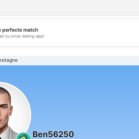
e perfecte match
💖
d nu onze dating-app!
💕
retagne
Ben56250