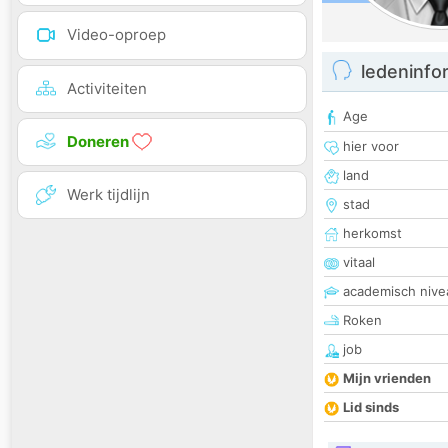
Video-oproep
ledeninfo
Activiteiten
Age
Doneren
hier voor
land
Werk tijdlijn
stad
herkomst
vitaal
academisch nive
Roken
job
Mijn vrienden
Lid sinds