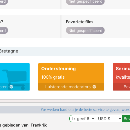
eerd
Niet gespecificeerd
n?
Favoriete film
eerd
Niet gespecificeerd
Bretagne
Ondersteuning
Serie
100% gratis
kwalite
nsten
Luisterende moderators
Bev
We werken hard om je de beste service te geven, wees
e gebieden van: Frankrijk