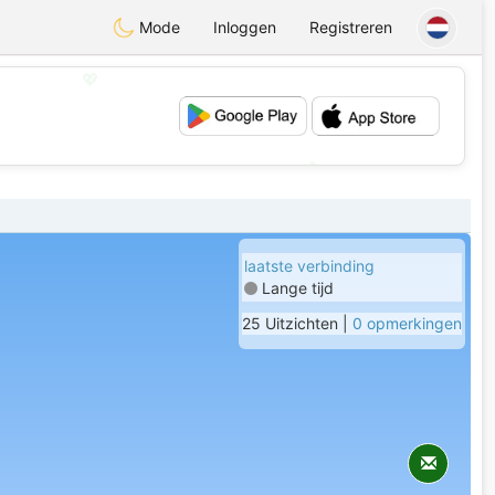
Mode
Inloggen
Registreren
💖
💕
laatste verbinding
Lange tijd
25 Uitzichten |
0 opmerkingen