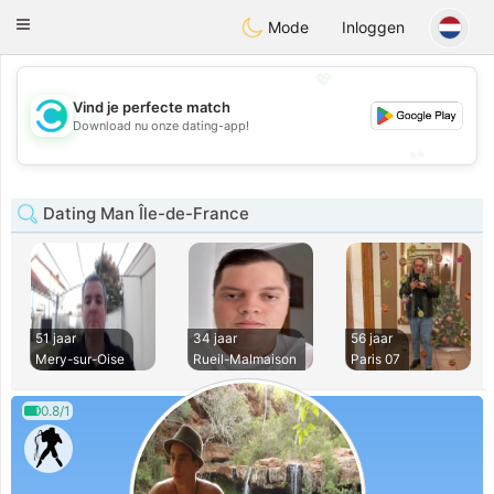
olombia
Citas
Toggle
Mode
Inloggen
navigation
💖
Vind je perfecte match
💖
Download nu onze dating-app!
💕
💕
Dating Man Île-de-France
51 jaar
34 jaar
56 jaar
Mery-sur-Oise
Rueil-Malmaison
Paris 07
0.8/1