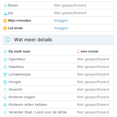
Roken
Niet gespecificeerd
job
Niet gespecificeerd
Mijn vrienden
Inloggen
Lid sinds
Inloggen
Wat meer details
Op zoek naar
een vrouw
Ogenkleur
Niet gespecificeerd
Haarkleur
Niet gespecificeerd
Lichaamstype
Niet gespecificeerd
Hoogte
Niet gespecificeerd
Gewicht
Niet gespecificeerd
Kinderen krijgen
Niet gespecificeerd
Kinderen willen hebben
Niet gespecificeerd
Verander Stad / Land voor de liefde
Niet gespecificeerd