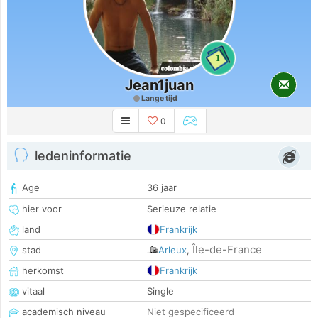
1
Jean1juan
Lange tijd
0
ledeninformatie
Age
36 jaar
hier voor
Serieuze relatie
land
Frankrijk
Île-de-France
stad
Arleux
,
herkomst
Frankrijk
vitaal
Single
academisch niveau
Niet gespecificeerd