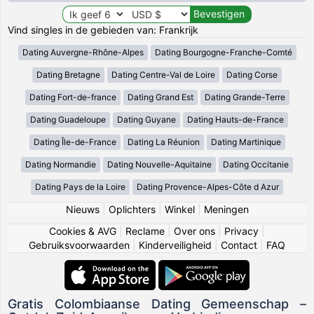
Vind singles in de gebieden van: Frankrijk
Dating Auvergne-Rhône-Alpes
Dating Bourgogne-Franche-Comté
Dating Bretagne
Dating Centre-Val de Loire
Dating Corse
Dating Fort-de-france
Dating Grand Est
Dating Grande-Terre
Dating Guadeloupe
Dating Guyane
Dating Hauts-de-France
Dating Île-de-France
Dating La Réunion
Dating Martinique
Dating Normandie
Dating Nouvelle-Aquitaine
Dating Occitanie
Dating Pays de la Loire
Dating Provence-Alpes-Côte d Azur
Nieuws
|
Oplichters
|
Winkel
|
Meningen
Cookies & AVG
|
Reclame
|
Over ons
|
Privacy
|
Gebruiksvoorwaarden
|
Kinderveiligheid
|
Contact
|
FAQ
Gratis Colombiaanse Dating Gemeenschap –