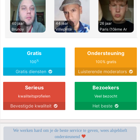
40 jaar
44 jaar
26 jaar
Brunoy
Villepinte
Paris (10ème Ar
Gratis
Ondersteuning
%
100
100% gratis
Gratis diensten
Luisterende moderators
Serieus
Bezoekers
kwaliteitsprofielen
Veel bezocht
Bevestigde kwaliteit
Het beste
We werken hard om je de beste service te geven, wees alsjeblieft
ondersteunend