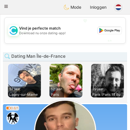
olombia
Citas
Toggle
Mode
Inloggen
navigation
💖
Vind je perfecte match
💖
Download nu onze dating-app!
💕
💕
Dating Man Île-de-France
57 jaar
52 jaar
29 jaar
Lagny-sur-Marne
Paris
Paris (Paris 18 Bu
0.6/1