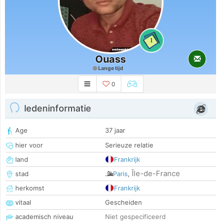
1
Ouass
Lange tijd
0
ledeninformatie
Age
37 jaar
hier voor
Serieuze relatie
land
Frankrijk
Île-de-France
stad
Paris
,
herkomst
Frankrijk
vitaal
Gescheiden
academisch niveau
Niet gespecificeerd