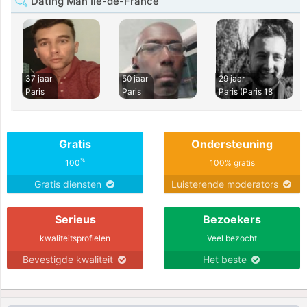
Dating Man Île-de-France
37 jaar
50 jaar
29 jaar
Paris
Paris
Paris (Paris 18
Gratis
Ondersteuning
%
100
100% gratis
Gratis diensten
Luisterende moderators
Serieus
Bezoekers
kwaliteitsprofielen
Veel bezocht
Bevestigde kwaliteit
Het beste