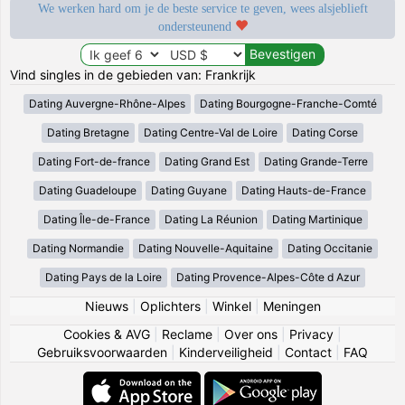
We werken hard om je de beste service te geven, wees alsjeblieft
ondersteunend
Vind singles in de gebieden van: Frankrijk
Dating Auvergne-Rhône-Alpes
Dating Bourgogne-Franche-Comté
Dating Bretagne
Dating Centre-Val de Loire
Dating Corse
Dating Fort-de-france
Dating Grand Est
Dating Grande-Terre
Dating Guadeloupe
Dating Guyane
Dating Hauts-de-France
Dating Île-de-France
Dating La Réunion
Dating Martinique
Dating Normandie
Dating Nouvelle-Aquitaine
Dating Occitanie
Dating Pays de la Loire
Dating Provence-Alpes-Côte d Azur
Nieuws
|
Oplichters
|
Winkel
|
Meningen
Cookies & AVG
|
Reclame
|
Over ons
|
Privacy
|
Gebruiksvoorwaarden
|
Kinderveiligheid
|
Contact
|
FAQ