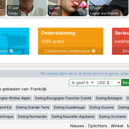
51 jaar
52 jaar
57 jaar
Cergy
Paris
Lagny-sur-Marne
Ondersteuning
Serie
100% gratis
kwalite
nsten
Luisterende moderators
Bev
We werken hard om je de beste service te geven, wees
e gebieden van: Frankrijk
ergne-Rhône-Alpes
Dating Bourgogne-Franche-Comté
Dating Bretagne
D
and Est
Dating Grande-Terre
Dating Guadeloupe
Dating Guyane
Datin
rtinique
Dating Normandie
Dating Nouvelle-Aquitaine
Dating Occitanie
Nieuws
|
Oplichters
|
Winkel
|