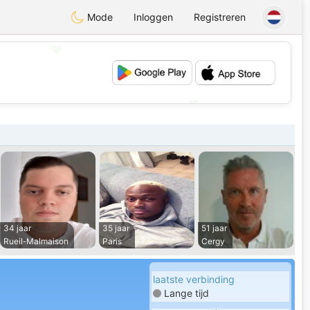
Mode
Inloggen
Registreren
💖
💕
34 jaar
35 jaar
51 jaar
Rueil-Malmaison
Paris
Cergy
laatste verbinding
Lange tijd