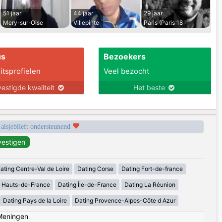
51 jaar
44 jaar
29 jaar
Mery-sur-Oise
Villepinte
Paris (Paris 18
us
Bezoekers
itsprofielen
Veel bezocht
estigde kwaliteit
Het beste
 alsjeblieft ondersteunend
ating Centre-Val de Loire
Dating Corse
Dating Fort-de-france
g Hauts-de-France
Dating Île-de-France
Dating La Réunion
Dating Pays de la Loire
Dating Provence-Alpes-Côte d Azur
Meningen