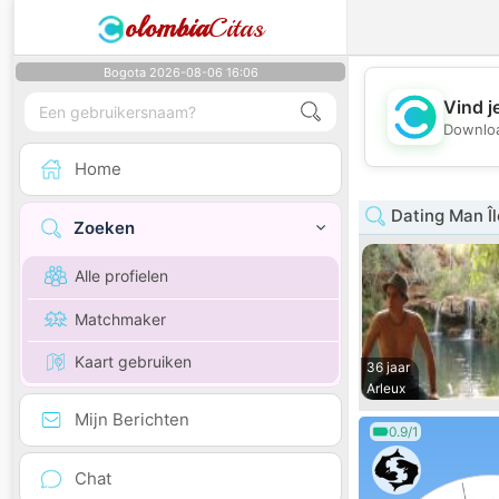
olombia
Citas
Bogota 2026-08-06 16:06
Vind j
Downloa
Home
Dating Man Î
Zoeken
Alle profielen
Matchmaker
Kaart gebruiken
36 jaar
Arleux
Mijn Berichten
0.9/1
Chat