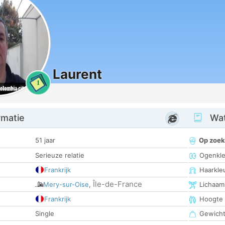
Laurent
1
rmatie
Wat
51 jaar
Op zoek
Serieuze relatie
Ogenkle
Frankrijk
Haarkle
Île-de-France
Mery-sur-Oise
,
Lichaam
Frankrijk
Hoogte
Single
Gewich