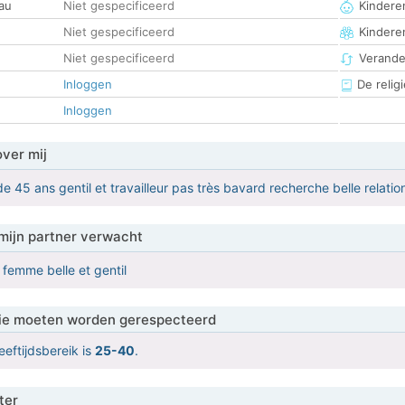
au
Niet gespecificeerd
Kinderen
Niet gespecificeerd
Kindere
Niet gespecificeerd
Verander
Inloggen
De religi
Inloggen
over mij
 45 ans gentil et travailleur pas très bavard recherche belle relatio
mijn partner verwacht
femme belle et gentil
 die moeten worden gerespecteerd
eeftijdsbereik is
25-40
.
ter