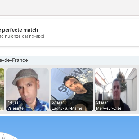
e perfecte match
💖
d nu onze dating-app!
💕
le-de-France
44 jaar
57 jaar
51 jaar
Villepinte
Lagny-sur-Marne
Mery-sur-Oise