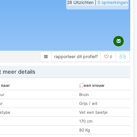
28 Uitzichten |
0 opmerkingen
rapporteer dit profiel?
0
 meer details
 naar
een vrouw
ur
Bruin
ur
Grijs / wit
stype
Vet een beetje
170 cm
t
80 Kg