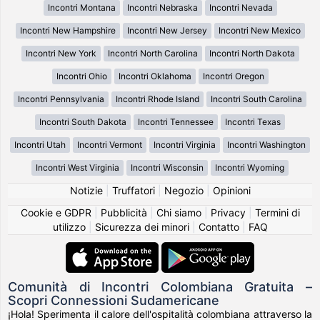
Incontri Montana
Incontri Nebraska
Incontri Nevada
Incontri New Hampshire
Incontri New Jersey
Incontri New Mexico
Incontri New York
Incontri North Carolina
Incontri North Dakota
Incontri Ohio
Incontri Oklahoma
Incontri Oregon
Incontri Pennsylvania
Incontri Rhode Island
Incontri South Carolina
Incontri South Dakota
Incontri Tennessee
Incontri Texas
Incontri Utah
Incontri Vermont
Incontri Virginia
Incontri Washington
Incontri West Virginia
Incontri Wisconsin
Incontri Wyoming
Notizie
|
Truffatori
|
Negozio
|
Opinioni
Cookie e GDPR
|
Pubblicità
|
Chi siamo
|
Privacy
|
Termini di
utilizzo
|
Sicurezza dei minori
|
Contatto
|
FAQ
Comunità di Incontri Colombiana Gratuita –
Scopri Connessioni Sudamericane
¡Hola! Sperimenta il calore dell'ospitalità colombiana attraverso la