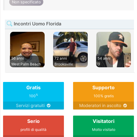
Non specificato
Incontri Uomo Florida
56 anni
72 anni
54 anni
West Palm Beach
Brooksville
0
Gratis
Supporto
%
100
100% gratis
Servizi gratuiti
Moderatori in ascolto
Serio
Visitatori
profili di qualità
Molto visitato