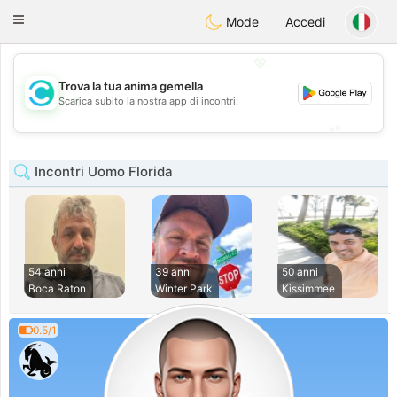
olombia
Citas
Toggle
Mode
Accedi
navigation
💖
Trova la tua anima gemella
💖
Scarica subito la nostra app di incontri!
💕
💕
Incontri Uomo Florida
54 anni
39 anni
50 anni
Boca Raton
Winter Park
Kissimmee
0.5/1