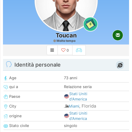
0
Toucan
Molto tempo
0
Identità personale
Age
73 anni
qui a
Relazione seria
Stati Uniti
Paese
d'America
Florida
City
Miami
,
Stati Uniti
origine
d'America
Stato civile
singolo