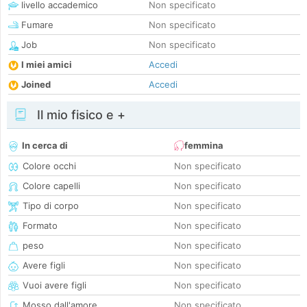
livello accademico
Non specificato
Fumare
Non specificato
Job
Non specificato
I miei amici
Accedi
Joined
Accedi
Il mio fisico e +
In cerca di
femmina
Colore occhi
Non specificato
Colore capelli
Non specificato
Tipo di corpo
Non specificato
Formato
Non specificato
peso
Non specificato
Avere figli
Non specificato
Vuoi avere figli
Non specificato
Mosso dall'amore
Non specificato