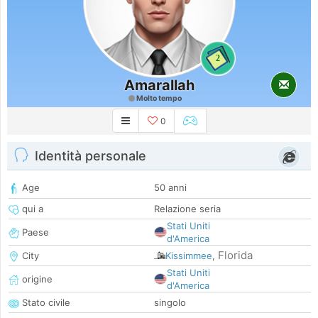
2
Amarallah
Molto tempo
0
Identità personale
Age
50 anni
qui a
Relazione seria
Stati Uniti
Paese
d'America
Florida
City
Kissimmee
,
Stati Uniti
origine
d'America
Stato civile
singolo