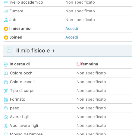
livello accademico
Non specificato
Fumare
Non specificato
Job
Non specificato
I miei amici
Accedi
Joined
Accedi
Il mio fisico e +
In cerca di
femmina
Colore occhi
Non specificato
Colore capelli
Non specificato
Tipo di corpo
Non specificato
Formato
Non specificato
peso
Non specificato
Avere figli
Non specificato
Vuoi avere figli
Non specificato
Mosso dall'amore
Non specificato