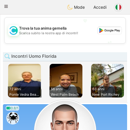
olombia
Citas
Toggle
Mode
Accedi
navigation
💖
Trova la tua anima gemella
💖
Scarica subito la nostra app di incontri!
💕
💕
Incontri Uomo Florida
72 anni
56 anni
63 anni
Ponte Vedra Beach
West Palm Beach
New Port Richey
0.8/1