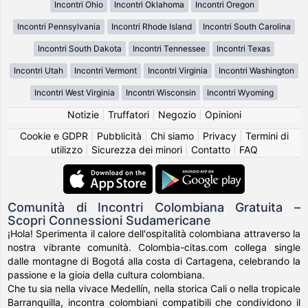
Incontri Ohio
Incontri Oklahoma
Incontri Oregon
Incontri Pennsylvania
Incontri Rhode Island
Incontri South Carolina
Incontri South Dakota
Incontri Tennessee
Incontri Texas
Incontri Utah
Incontri Vermont
Incontri Virginia
Incontri Washington
Incontri West Virginia
Incontri Wisconsin
Incontri Wyoming
Notizie
|
Truffatori
|
Negozio
|
Opinioni
Cookie e GDPR
|
Pubblicità
|
Chi siamo
|
Privacy
|
Termini di
utilizzo
|
Sicurezza dei minori
|
Contatto
|
FAQ
Comunità di Incontri Colombiana Gratuita –
Scopri Connessioni Sudamericane
¡Hola! Sperimenta il calore dell'ospitalità colombiana attraverso la
nostra vibrante comunità. Colombia-citas.com collega single
dalle montagne di Bogotá alla costa di Cartagena, celebrando la
passione e la gioia della cultura colombiana.
Che tu sia nella vivace Medellín, nella storica Cali o nella tropicale
Barranquilla, incontra colombiani compatibili che condividono il