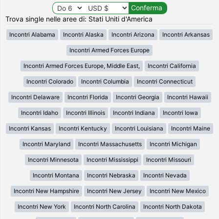
Trova single nelle aree di: Stati Uniti d'America
Incontri Alabama
Incontri Alaska
Incontri Arizona
Incontri Arkansas
Incontri Armed Forces Europe
Incontri Armed Forces Europe, Middle East,
Incontri California
Incontri Colorado
Incontri Columbia
Incontri Connecticut
Incontri Delaware
Incontri Florida
Incontri Georgia
Incontri Hawaii
Incontri Idaho
Incontri Illinois
Incontri Indiana
Incontri Iowa
Incontri Kansas
Incontri Kentucky
Incontri Louisiana
Incontri Maine
Incontri Maryland
Incontri Massachusetts
Incontri Michigan
Incontri Minnesota
Incontri Mississippi
Incontri Missouri
Incontri Montana
Incontri Nebraska
Incontri Nevada
Incontri New Hampshire
Incontri New Jersey
Incontri New Mexico
Incontri New York
Incontri North Carolina
Incontri North Dakota