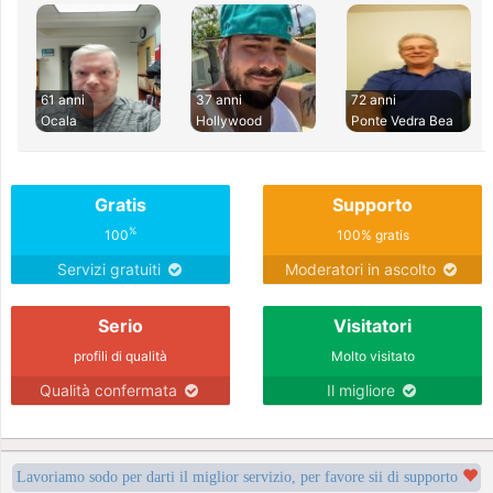
61 anni
37 anni
72 anni
Ocala
Hollywood
Ponte Vedra Bea
Gratis
Supporto
%
100
100% gratis
Servizi gratuiti
Moderatori in ascolto
Serio
Visitatori
profili di qualità
Molto visitato
Qualità confermata
Il migliore
Lavoriamo sodo per darti il miglior servizio, per favore sii di supporto