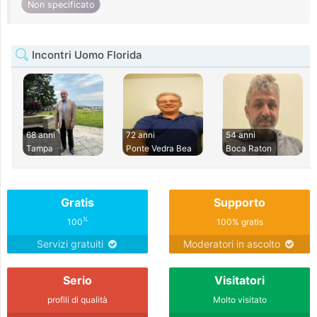
Non specificato
Incontri Uomo Florida
68 anni
72 anni
54 anni
Tampa
Ponte Vedra Bea
Boca Raton
Gratis
Supporto
%
100
100% gratis
Servizi gratuiti
Moderatori in ascolto
Serio
Visitatori
profili di qualità
Molto visitato