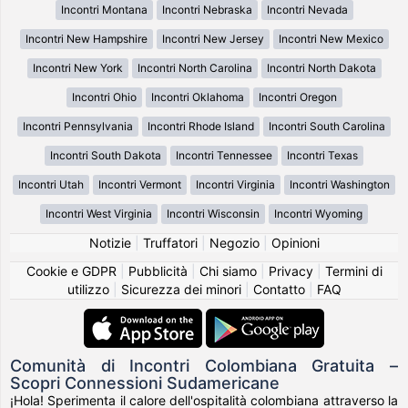
Incontri Montana
Incontri Nebraska
Incontri Nevada
Incontri New Hampshire
Incontri New Jersey
Incontri New Mexico
Incontri New York
Incontri North Carolina
Incontri North Dakota
Incontri Ohio
Incontri Oklahoma
Incontri Oregon
Incontri Pennsylvania
Incontri Rhode Island
Incontri South Carolina
Incontri South Dakota
Incontri Tennessee
Incontri Texas
Incontri Utah
Incontri Vermont
Incontri Virginia
Incontri Washington
Incontri West Virginia
Incontri Wisconsin
Incontri Wyoming
Notizie
|
Truffatori
|
Negozio
|
Opinioni
Cookie e GDPR
|
Pubblicità
|
Chi siamo
|
Privacy
|
Termini di
utilizzo
|
Sicurezza dei minori
|
Contatto
|
FAQ
Comunità di Incontri Colombiana Gratuita –
Scopri Connessioni Sudamericane
¡Hola! Sperimenta il calore dell'ospitalità colombiana attraverso la