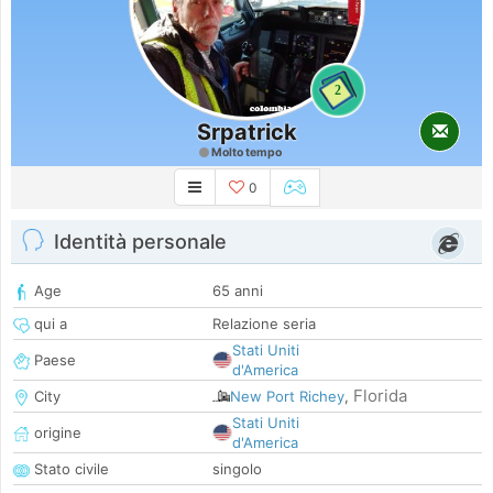
2
Srpatrick
Molto tempo
0
Identità personale
Age
65 anni
qui a
Relazione seria
Stati Uniti
Paese
d'America
Florida
City
New Port Richey
,
Stati Uniti
origine
d'America
Stato civile
singolo