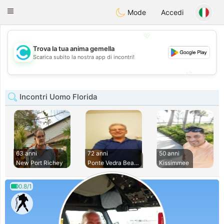
olombia
Citas
Toggle
Mode
Accedi
navigation
💖
Trova la tua anima gemella
💖
Scarica subito la nostra app di incontri!
💕
💕
Incontri Uomo Florida
63 anni
72 anni
50 anni
New Port Richey
Ponte Vedra Beach
Kissimmee
0.8/1