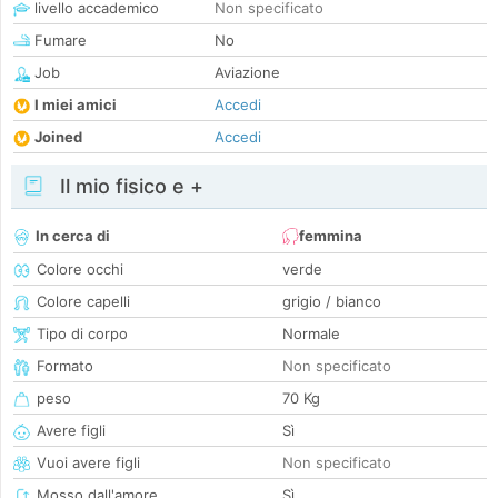
livello accademico
Non specificato
Fumare
No
Job
Aviazione
I miei amici
Accedi
Joined
Accedi
Il mio fisico e +
In cerca di
femmina
Colore occhi
verde
Colore capelli
grigio / bianco
Tipo di corpo
Normale
Formato
Non specificato
peso
70 Kg
Avere figli
Sì
Vuoi avere figli
Non specificato
Mosso dall'amore
Sì