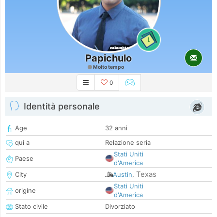
1
Papichulo
Molto tempo
0
Identità personale
Age
32 anni
qui a
Relazione seria
Stati Uniti
Paese
d'America
Texas
City
Austin
,
Stati Uniti
origine
d'America
Stato civile
Divorziato