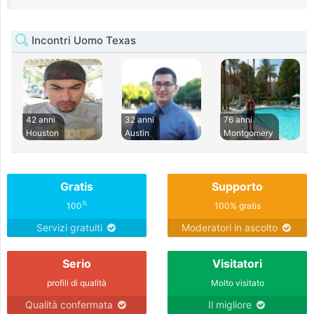
Incontri Uomo Texas
42 anni
32 anni
76 anni
Houston
Austin
Montgomery
Gratis
Supporto
%
100
100% gratis
Servizi gratuiti
Moderatori in ascolto
Serio
Visitatori
profili di qualità
Molto visitato
Qualità confermata
Il migliore