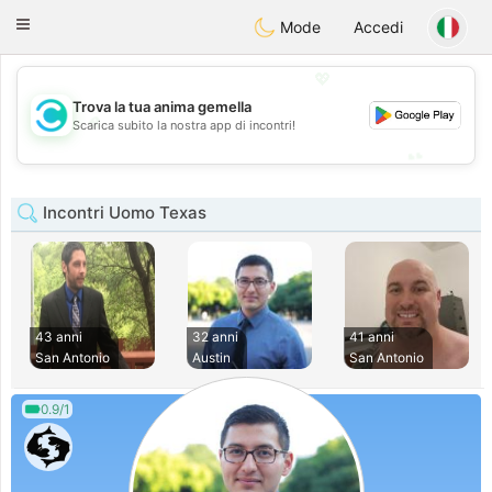
olombia
Citas
Toggle
Mode
Accedi
navigation
💖
Trova la tua anima gemella
💖
Scarica subito la nostra app di incontri!
💕
💕
Incontri Uomo Texas
43 anni
32 anni
41 anni
San Antonio
Austin
San Antonio
0.9/1