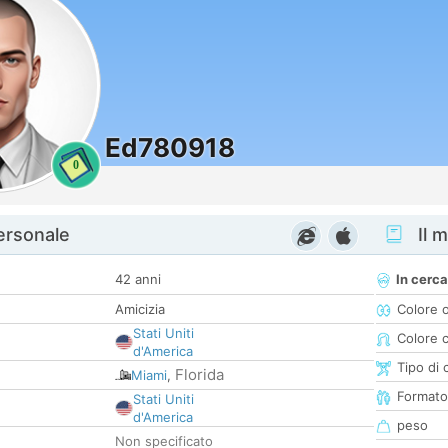
Ed780918
0
personale
Il m
42 anni
In cerca
Amicizia
Colore 
Stati Uniti
Colore c
d'America
Tipo di 
Florida
Miami
,
Formato
Stati Uniti
d'America
peso
Non specificato