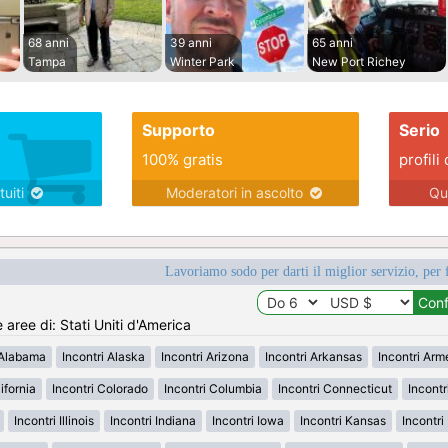
68 anni
39 anni
65 anni
Tampa
Winter Park
New Port Richey
Supporto
Serio
100% gratis
profili 
tuiti
Moderatori in ascolto
Qu
Lavoriamo sodo per darti il miglior servizio, per 
e aree di: Stati Uniti d'America
 Alabama
Incontri Alaska
Incontri Arizona
Incontri Arkansas
Incontri Ar
ifornia
Incontri Colorado
Incontri Columbia
Incontri Connecticut
Incont
Incontri Illinois
Incontri Indiana
Incontri Iowa
Incontri Kansas
Incontr