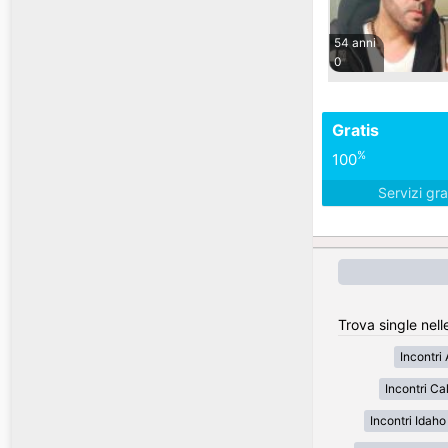
54 anni
0
Gratis
%
100
Servizi gra
Trova single nell
Incontri
Incontri Cal
Incontri Idaho