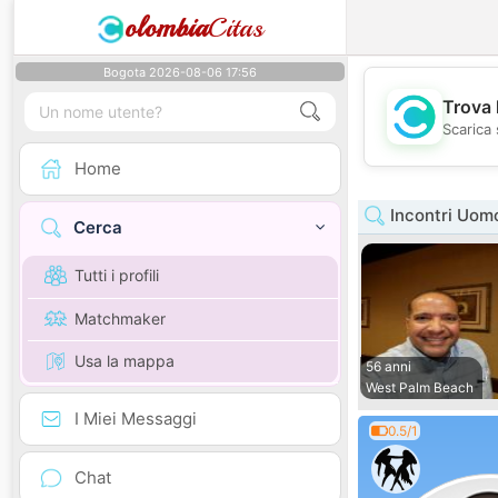
olombia
Citas
Bogota 2026-08-06 17:56
Trova 
Scarica 
Home
Incontri Uomo
Cerca
Tutti i profili
Matchmaker
Usa la mappa
56 anni
West Palm Beach
I Miei Messaggi
0.5/1
Chat