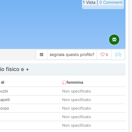
1 Vista |
0 Commenti
segnala questo profilo?
0
io fisico e +
 di
femmina
occhi
Non specificato
apelli
Non specificato
corpo
Non specificato
Non specificato
Non specificato