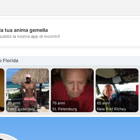
la tua anima gemella
💖
subito la nostra app di incontri!
💕
 Florida
31 anni
76 anni
65 anni
Fort Lauderdale
St. Petersburg
New Port Richey