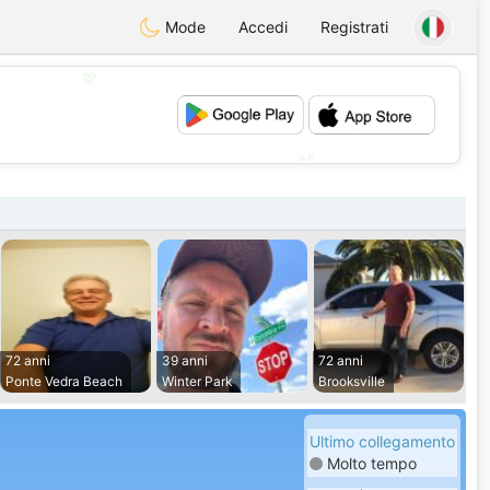
Mode
Accedi
Registrati
💖
💕
72 anni
39 anni
72 anni
Ponte Vedra Beach
Winter Park
Brooksville
Ultimo collegamento
Molto tempo