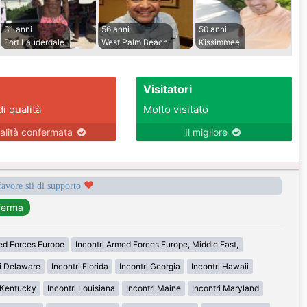
31 anni
56 anni
50 anni
Fort Lauderdale
West Palm Beach
Kissimmee
Visitatori
di qualità
Molto visitato
alità confermata
Il migliore
favore sii di supporto
med Forces Europe
Incontri Armed Forces Europe, Middle East,
ri Delaware
Incontri Florida
Incontri Georgia
Incontri Hawaii
i Kentucky
Incontri Louisiana
Incontri Maine
Incontri Maryland