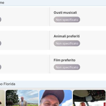
me
Gusti musicali
Non specificato
Animali preferiti
Non specificato
Film preferito
Non specificato
o Florida