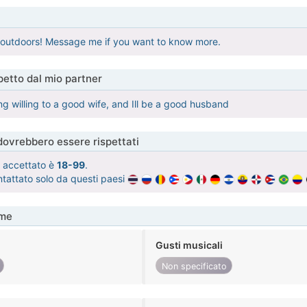
e outdoors! Message me if you want to know more.
etto dal mio partner
ng willing to a good wife, and Ill be a good husband
 dovrebbero essere rispettati
tà accettato è
18-99
.
ntattato solo da questi paesi
me
Gusti musicali
Non specificato