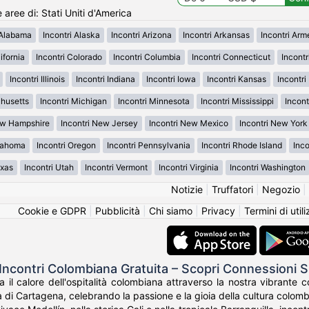
e aree di: Stati Uniti d'America
 Alabama
Incontri Alaska
Incontri Arizona
Incontri Arkansas
Incontri Ar
ifornia
Incontri Colorado
Incontri Columbia
Incontri Connecticut
Incont
Incontri Illinois
Incontri Indiana
Incontri Iowa
Incontri Kansas
Incontr
chusetts
Incontri Michigan
Incontri Minnesota
Incontri Mississippi
Incont
ew Hampshire
Incontri New Jersey
Incontri New Mexico
Incontri New York
klahoma
Incontri Oregon
Incontri Pennsylvania
Incontri Rhode Island
Inco
exas
Incontri Utah
Incontri Vermont
Incontri Virginia
Incontri Washington
Notizie
|
Truffatori
|
Negozio
|
Cookie e GDPR
|
Pubblicità
|
Chi siamo
|
Privacy
|
Termini di util
Incontri Colombiana Gratuita – Scopri Connessioni
a il calore dell'ospitalità colombiana attraverso la nostra vibrante
 di Cartagena, celebrando la passione e la gioia della cultura colomb