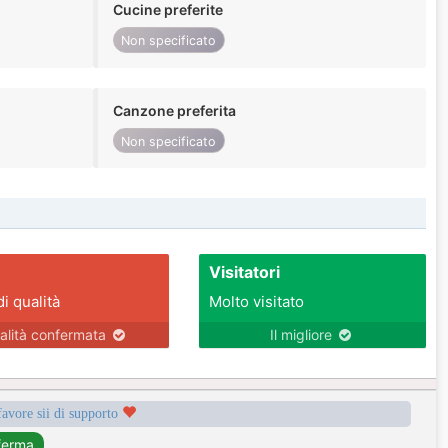
Cucine preferite
Non specificato
Canzone preferita
Non specificato
Visitatori
di qualità
Molto visitato
alità confermata
Il migliore
favore sii di supporto