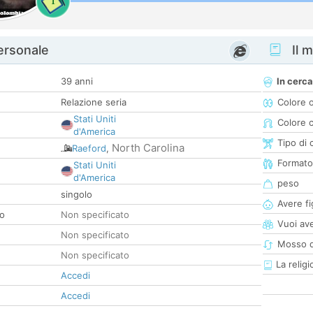
1
personale
Il m
39 anni
In cerca
Relazione seria
Colore 
Stati Uniti
Colore c
d'America
Tipo di 
North Carolina
Raeford
,
Formato
Stati Uniti
d'America
peso
singolo
Avere fig
co
Non specificato
Vuoi ave
Non specificato
Mosso d
Non specificato
La religi
Accedi
Accedi