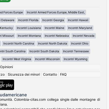
med Forces Europe
Incontri Armed Forces Europe, Middle East,
ri Delaware
Incontri Florida
Incontri Georgia
Incontri Hawaii
i Kentucky
Incontri Louisiana
Incontri Maine
Incontri Maryland
ri Missouri
Incontri Montana
Incontri Nebraska
Incontri Nevada
Incontri North Carolina
Incontri North Dakota
Incontri Ohio
ntri South Carolina
Incontri South Dakota
Incontri Tennessee
Incontri West Virginia
Incontri Wisconsin
Incontri Wyoming
Opinioni
izzo
|
Sicurezza dei minori
|
Contatto
|
FAQ
 Sudamericane
 comunità. Colombia-citas.com collega single dalle montagne di
iana.