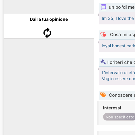
un po 'di me
Im 35, I love th
Dai la tua opinione
Cosa mi asp
loyal honest cari
I criteri che
L'intervallo di e
Voglio essere co
Conoscere 
Interessi
Non specificato