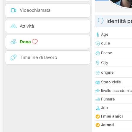
Videochiamata
Identità 
Attività
Age
Dona
qui a
Paese
Timeline di lavoro
City
origine
Stato civile
livello accademi
Fumare
Job
I miei amici
Joined