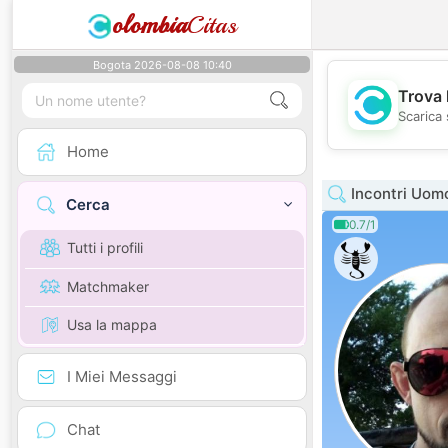
olombia
Citas
Bogota 2026-08-08 10:40
Trova 
Scarica 
Home
Incontri Uomo
Cerca
0.7/1
Tutti i profili
Matchmaker
Usa la mappa
I Miei Messaggi
Chat