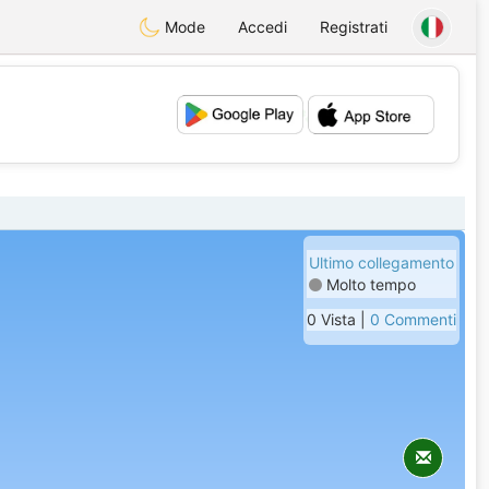
Mode
Accedi
Registrati
💕
💖
Ultimo collegamento
Molto tempo
0 Vista |
0 Commenti