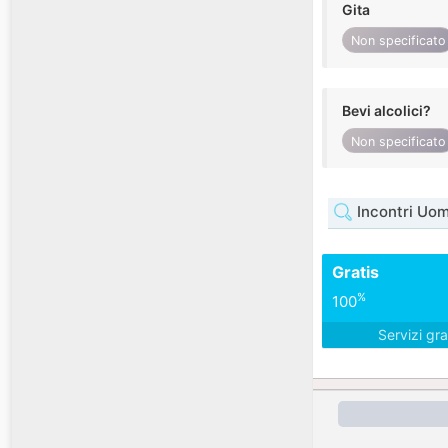
Gita
Non specificato
Bevi alcolici?
Non specificato
Incontri Uom
Gratis
%
100
Servizi gra