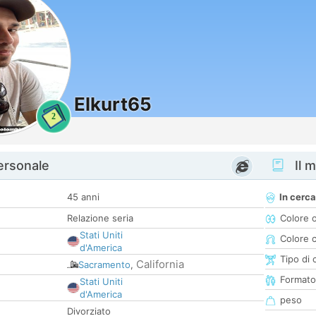
Elkurt65
2
personale
Il m
45 anni
In cerca
Relazione seria
Colore 
Stati Uniti
Colore c
d'America
Tipo di 
California
Sacramento
,
Formato
Stati Uniti
d'America
peso
Divorziato