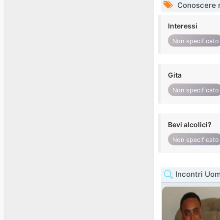
Conoscere 
Interessi
Non specificato
Gita
Non specificato
Bevi alcolici?
Non specificato
Incontri Uom