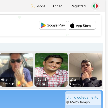
Mode
Accedi
Registrati
💖
💕
66 anni
42 anni
27 anni
Temecula
Malibu
Clovis
Ultimo collegamento
Molto tempo