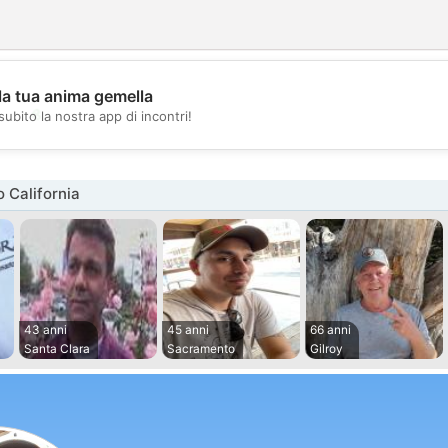
la tua anima gemella
💖
subito la nostra app di incontri!
💕
 California
43 anni
45 anni
66 anni
Santa Clara
Sacramento
Gilroy