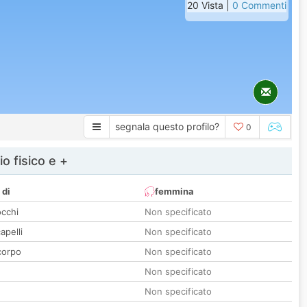
20 Vista |
0 Commenti
segnala questo profilo?
0
io fisico e +
 di
femmina
occhi
Non specificato
apelli
Non specificato
corpo
Non specificato
Non specificato
Non specificato