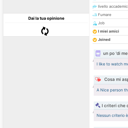
livello accademi
Fumare
Dai la tua opinione
Job
I miei amici
Joined
un po 'di me
I like to watch 
Cosa mi asp
A Nice person th
I criteri che
Nessun criterio 