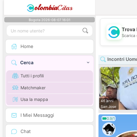
olombia
Citas
Bogota 2026-08-07 16:01
Trova 
Scarica 
Home
Incontri Uomo
Cerca
Tutti i profili
Matchmaker
Usa la mappa
46 anni
San Jose
I Miei Messaggi
0.9/1
Chat