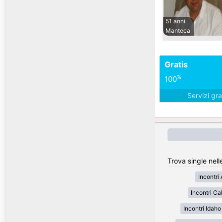
51 anni
Manteca
Gratis
%
100
Servizi gra
Trova single nell
Incontri
Incontri Cal
Incontri Idaho