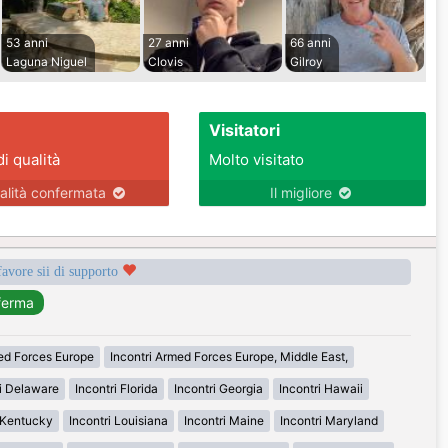
53 anni
27 anni
66 anni
Laguna Niguel
Clovis
Gilroy
Visitatori
di qualità
Molto visitato
alità confermata
Il migliore
favore sii di supporto
med Forces Europe
Incontri Armed Forces Europe, Middle East,
ri Delaware
Incontri Florida
Incontri Georgia
Incontri Hawaii
i Kentucky
Incontri Louisiana
Incontri Maine
Incontri Maryland