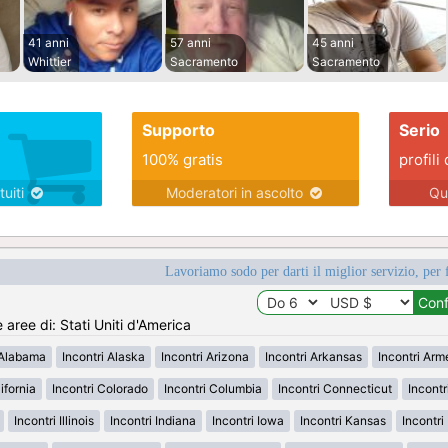
41 anni
57 anni
45 anni
Whittier
Sacramento
Sacramento
Supporto
Serio
100% gratis
profili 
tuiti
Moderatori in ascolto
Qu
Lavoriamo sodo per darti il miglior servizio, per 
e aree di: Stati Uniti d'America
 Alabama
Incontri Alaska
Incontri Arizona
Incontri Arkansas
Incontri Ar
ifornia
Incontri Colorado
Incontri Columbia
Incontri Connecticut
Incont
Incontri Illinois
Incontri Indiana
Incontri Iowa
Incontri Kansas
Incontr