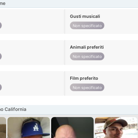
me
Gusti musicali
Non specificato
Animali preferiti
Non specificato
Film preferito
Non specificato
o California