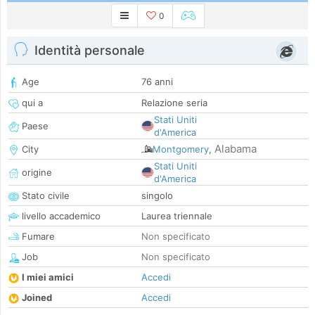
0
Identità personale
Age
76 anni
qui a
Relazione seria
Stati Uniti
Paese
d'America
Alabama
City
Montgomery
,
Stati Uniti
origine
d'America
Stato civile
singolo
livello accademico
Laurea triennale
Fumare
Non specificato
Job
Non specificato
I miei amici
Accedi
Joined
Accedi