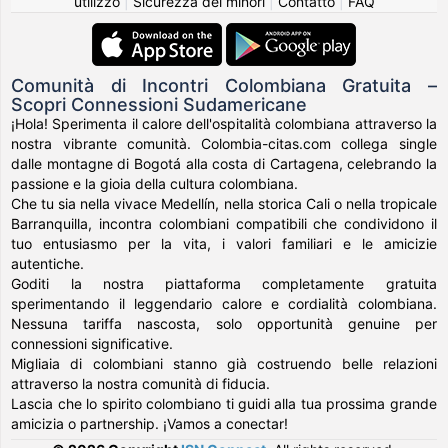
utilizzo
|
Sicurezza dei minori
|
Contatto
|
FAQ
Comunità di Incontri Colombiana Gratuita –
Scopri Connessioni Sudamericane
¡Hola! Sperimenta il calore dell'ospitalità colombiana attraverso la
nostra vibrante comunità. Colombia-citas.com collega single
dalle montagne di Bogotá alla costa di Cartagena, celebrando la
passione e la gioia della cultura colombiana.
Che tu sia nella vivace Medellín, nella storica Cali o nella tropicale
Barranquilla, incontra colombiani compatibili che condividono il
tuo entusiasmo per la vita, i valori familiari e le amicizie
autentiche.
Goditi la nostra piattaforma completamente gratuita
sperimentando il leggendario calore e cordialità colombiana.
Nessuna tariffa nascosta, solo opportunità genuine per
connessioni significative.
Migliaia di colombiani stanno già costruendo belle relazioni
attraverso la nostra comunità di fiducia.
Lascia che lo spirito colombiano ti guidi alla tua prossima grande
amicizia o partnership. ¡Vamos a conectar!