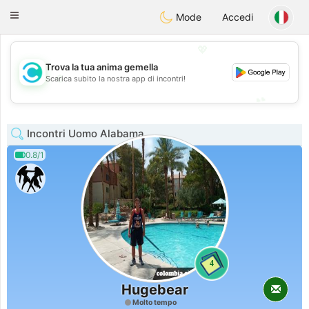
olombia
Citas
Toggle
Mode
Accedi
navigation
💖
Trova la tua anima gemella
💖
Scarica subito la nostra app di incontri!
💕
💕
Incontri Uomo Alabama
0.8/1
4
Hugebear
Molto tempo