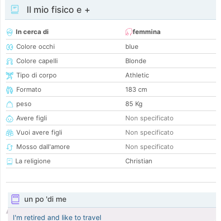
Il mio fisico e +
In cerca di
femmina
Colore occhi
blue
Colore capelli
Blonde
Tipo di corpo
Athletic
Formato
183 cm
peso
85 Kg
Avere figli
Non specificato
Vuoi avere figli
Non specificato
Mosso dall'amore
Non specificato
La religione
Christian
un po 'di me
I'm retired and like to travel