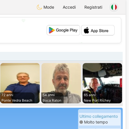
Mode
Accedi
Registrati
💖
💕
72 anni
54 anni
65 anni
Ponte Vedra Beach
Boca Raton
New Port Richey
Ultimo collegamento
Molto tempo