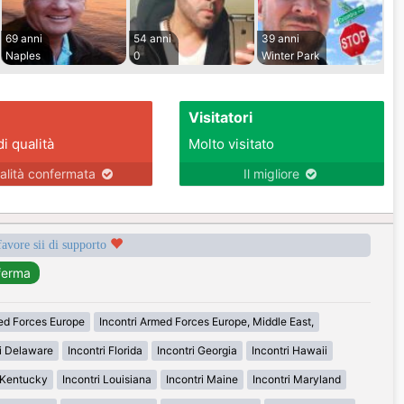
69 anni
54 anni
39 anni
Naples
0
Winter Park
Visitatori
di qualità
Molto visitato
alità confermata
Il migliore
favore sii di supporto
med Forces Europe
Incontri Armed Forces Europe, Middle East,
ri Delaware
Incontri Florida
Incontri Georgia
Incontri Hawaii
i Kentucky
Incontri Louisiana
Incontri Maine
Incontri Maryland