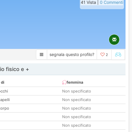
41 Vista |
0 Commenti
segnala questo profilo?
2
io fisico e +
 di
femmina
occhi
Non specificato
apelli
Non specificato
corpo
Non specificato
Non specificato
Non specificato