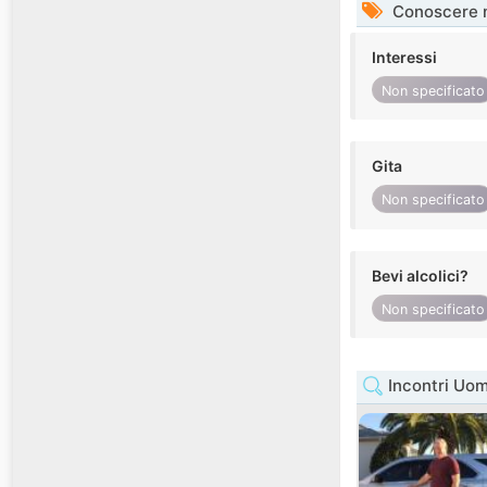
Conoscere 
Interessi
Non specificato
Gita
Non specificato
Bevi alcolici?
Non specificato
Incontri Uom