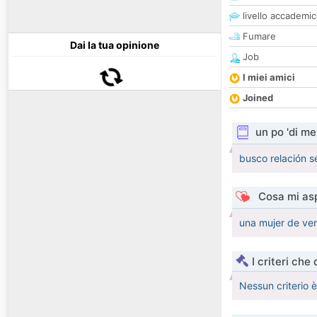
livello accademi
Fumare
Dai la tua opinione
Job
I miei amici
Joined
un po 'di me
busco relación s
Cosa mi asp
una mujer de ver
I criteri che
Nessun criterio 