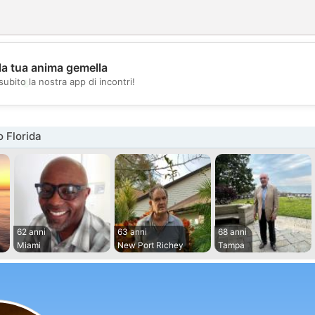
la tua anima gemella
💖
subito la nostra app di incontri!
💕
 Florida
62 anni
63 anni
68 anni
Miami
New Port Richey
Tampa