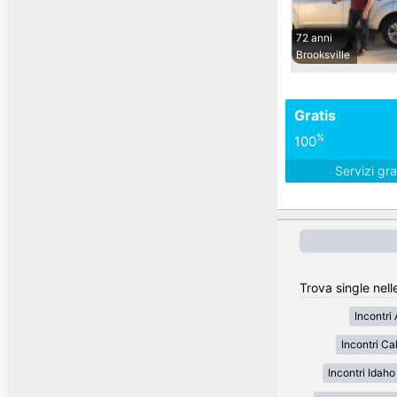
72 anni
Brooksville
Gratis
%
100
Servizi gra
Trova single nell
Incontri
Incontri Cal
Incontri Idaho