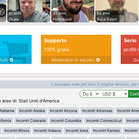
61 anni
37 anni
54 anni
Ocala
Hollywood
Boca Raton
Supporto
Serio
100% gratis
profili 
tuiti
Moderatori in ascolto
Qu
Lavoriamo sodo per darti il miglior servizio, per 
e aree di: Stati Uniti d'America
 Alabama
Incontri Alaska
Incontri Arizona
Incontri Arkansas
Incontri Ar
ifornia
Incontri Colorado
Incontri Columbia
Incontri Connecticut
Incont
Incontri Illinois
Incontri Indiana
Incontri Iowa
Incontri Kansas
Incontr