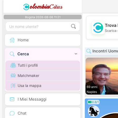
olombia
Citas
Bogota 2026-08-06 11:21
Trova 
Scarica 
Home
Incontri Uomo
Cerca
Tutti i profili
Matchmaker
Usa la mappa
69 anni
Naples
I Miei Messaggi
0.8/1
Chat