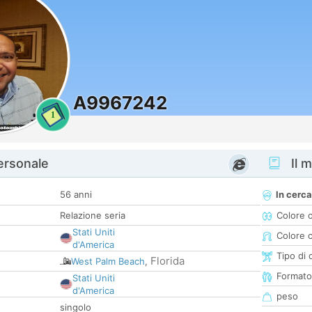
A9967242
1
personale
Il m
56 anni
In cerca
Relazione seria
Colore 
Stati Uniti
Colore c
d'America
Tipo di 
Florida
West Palm Beach
,
Formato
Stati Uniti
d'America
peso
singolo