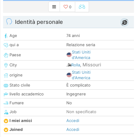
0
Identità personale
Age
74 anni
qui a
Relazione seria
Stati Uniti
Paese
d'America
Missouri
City
Rolla
,
Stati Uniti
origine
d'America
Stato civile
È complicato
livello accademico
Ingegnere
Fumare
No
Job
Non specificato
I miei amici
Accedi
Joined
Accedi