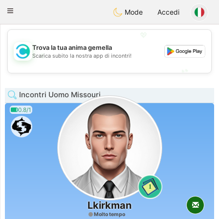
olombia
Citas
Toggle
Mode
Accedi
navigation
💖
Trova la tua anima gemella
💖
Scarica subito la nostra app di incontri!
💕
💕
Incontri Uomo Missouri
0.8/1
1
Lkirkman
Molto tempo