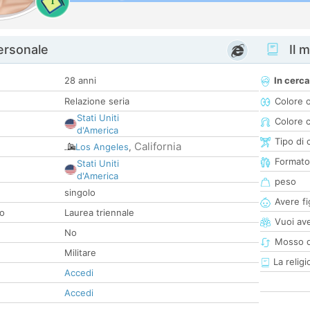
1
personale
Il m
28 anni
In cerca
Relazione seria
Colore 
Stati Uniti
Colore c
d'America
Tipo di 
California
Los Angeles
,
Formato
Stati Uniti
d'America
peso
singolo
Avere fig
co
Laurea triennale
Vuoi ave
No
Mosso d
Militare
La religi
Accedi
Accedi