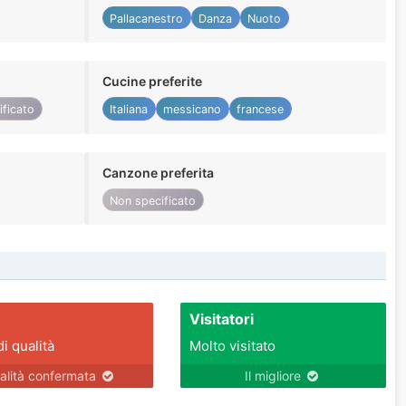
Pallacanestro
Danza
Nuoto
Cucine preferite
ificato
Italiana
messicano
francese
Canzone preferita
Non specificato
Visitatori
di qualità
Molto visitato
alità confermata
Il migliore