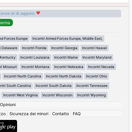
favore sii di supporto
med Forces Europe
Incontri Armed Forces Europe, Middle East,
ri Delaware
Incontri Florida
Incontri Georgia
Incontri Hawaii
i Kentucky
Incontri Louisiana
Incontri Maine
Incontri Maryland
ri Missouri
Incontri Montana
Incontri Nebraska
Incontri Nevada
Incontri North Carolina
Incontri North Dakota
Incontri Ohio
ntri South Carolina
Incontri South Dakota
Incontri Tennessee
Incontri West Virginia
Incontri Wisconsin
Incontri Wyoming
Opinioni
izzo
|
Sicurezza dei minori
|
Contatto
|
FAQ