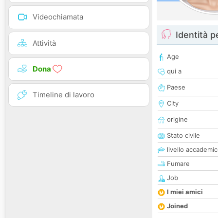
Videochiamata
Identità 
Attività
Age
Dona
qui a
Paese
Timeline di lavoro
City
origine
Stato civile
livello accademi
Fumare
Job
I miei amici
Joined