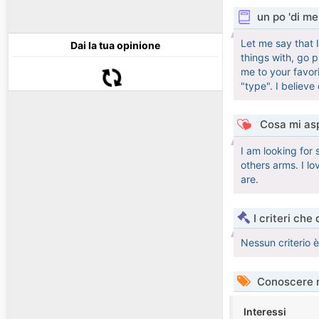
un po 'di me
Let me say that 
Dai la tua opinione
things with, go p
me to your favori
"type". I believ
Cosa mi asp
I am looking for
others arms. I l
are.
I criteri che
Nessun criterio 
Conoscere 
Interessi