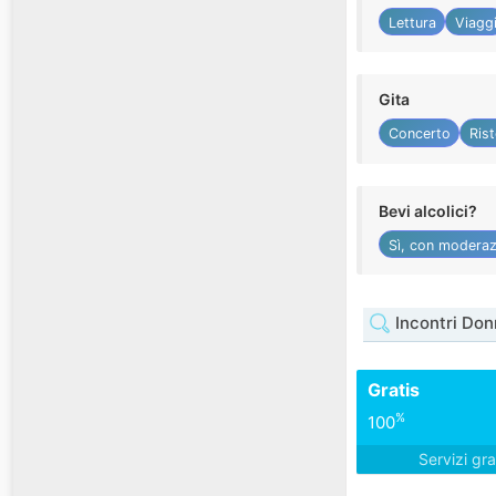
Lettura
Viagg
Gita
Concerto
Ris
Bevi alcolici?
Sì, con moderaz
Incontri Don
Gratis
%
100
Servizi gra