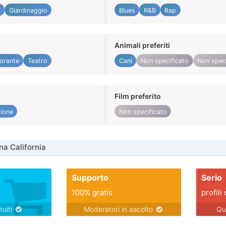
i
Giardinaggio
Blues
R&B
Rap
Animali preferiti
torante
Teatro
Cani
Non specificato
Non spec
Film preferito
ione
Non specificato
na California
Supporto
Serio
100% gratis
profili 
tuiti
Moderatori in ascolto
Qu