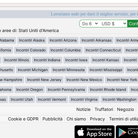
Lavoriamo sodo per darti il miglior servizio, per 
e aree di: Stati Uniti d'America
 Alabama
Incontri Alaska
Incontri Arizona
Incontri Arkansas
Incontri Ar
ifornia
Incontri Colorado
Incontri Columbia
Incontri Connecticut
Incont
Incontri Illinois
Incontri Indiana
Incontri Iowa
Incontri Kansas
Incontr
chusetts
Incontri Michigan
Incontri Minnesota
Incontri Mississippi
Incont
ew Hampshire
Incontri New Jersey
Incontri New Mexico
Incontri New York
klahoma
Incontri Oregon
Incontri Pennsylvania
Incontri Rhode Island
Inco
exas
Incontri Utah
Incontri Vermont
Incontri Virginia
Incontri Washington
Notizie
|
Truffatori
|
Negozio
|
Cookie e GDPR
|
Pubblicità
|
Chi siamo
|
Privacy
|
Termini di util