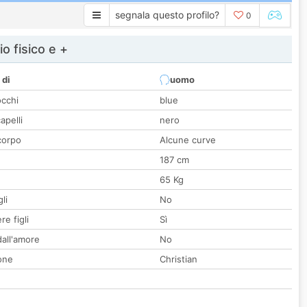
segnala questo profilo?
0
io fisico e +
 di
uomo
occhi
blue
apelli
nero
corpo
Alcune curve
187 cm
65 Kg
li
No
re figli
Sì
all'amore
No
one
Christian