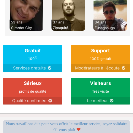
53 ans
37 ans
34 ans
Girardot City
Zipaquirá
Fusagasuga
Gratuit
Support
%
100
100% gratuit
Services gratuits
Modérateurs à l'écoute
Sérieux
Visiteurs
profils de qualité
Très visité
Qualité confirmée
Le meilleur
Nous travaillons dur pour vous offrir le meilleur service, soyez solidaire
s'il vous plaît