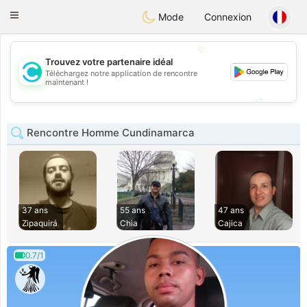
olombia
Citas
Toggle
Mode
Connexion
navigation
💖
Trouvez votre partenaire idéal
Téléchargez notre application de rencontre
💖
maintenant !
💕
💕
Rencontre Homme Cundinamarca
37 ans
55 ans
47 ans
Zipaquirá
Chia
Cajica
0.7/1