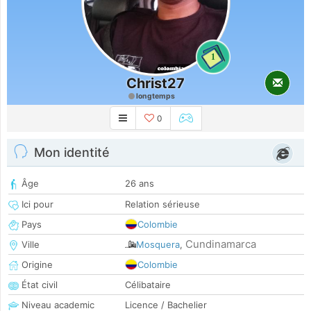
1
Christ27
longtemps
0
Mon identité
Âge
26 ans
Ici pour
Relation sérieuse
Pays
Colombie
Cundinamarca
Ville
Mosquera
,
Origine
Colombie
État civil
Célibataire
Niveau academic
Licence / Bachelier