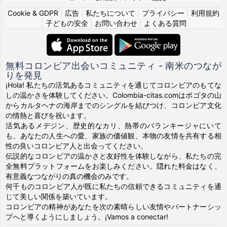
Cookie & GDPR
|
広告
|
私たちについて
|
プライバシー
|
利用規約
|
子どもの安全
|
お問い合わせ
|
よくある質問
無料コロンビア出会いコミュニティ - 南米のつなが
りを発見
¡Hola! 私たちの活気あるコミュニティを通じてコロンビアのもてな
しの温かさを体験してください。Colombia-citas.comはボゴタの山
からカルタヘナの海岸までのシングルを結びつけ、コロンビア文化
の情熱と喜びを祝います。
活気あるメデジン、歴史的なカリ、熱帯のバランキージャにいて
も、あなたの人生への愛、家族の価値観、本物の友情を共有する相
性の良いコロンビア人と出会ってください。
伝説的なコロンビアの温かさと友好性を体験しながら、私たちの完
全無料プラットフォームをお楽しみください。隠れた料金はなく、
有意義なつながりの真の機会のみです。
何千ものコロンビア人が既に私たちの信頼できるコミュニティを通
じて美しい関係を築いています。
コロンビアの精神があなたを次の素晴らしい友情やパートナーシッ
プへと導くようにしましょう。¡Vamos a conectar!