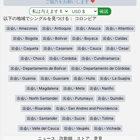
ご協力をお願いします
以下の地域でシングルを見つける： コロンビア
出会い Amazonas
出会い Antioquia
出会い Arauca
出会い Atlantico
出会い Bogota
出会い Bolívar
出会い Boyaca
出会い Caldas
出会い Caqueta
出会い Casanare
出会い Cauca
出会い Cesar
出会い Chocó
出会い Cordoba
出会い Cundinamarca
出会い Departamento de Bolívar
出会い Departamento de Córdoba
出会い Guainia
出会い Guaviare
出会い Huila
出会い La Guajira
出会い Magdalena
出会い Meta
出会い Nariño
出会い North Santander
出会い Putumayo
出会い Quindio
出会い Risaralda
出会い San Andres and Providencia
出会い Santander
出会い Sucre
出会い Tolima
出会い Valle del Cauca
出会い Vaupés
出会い Vichada
ニュース
|
詐欺師
|
ストア
|
意見