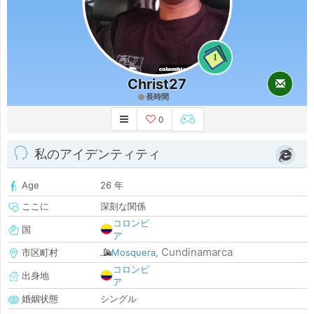
1
Christ27
長時間
0
私のアイデンティティ
Age
26 年
ここに
深刻な関係
コロンビ
国
ア
Cundinamarca
市区町村
Mosquera
,
コロンビ
出身地
ア
婚姻状態
シングル