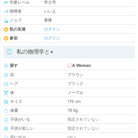
学業レベル
学士号
喫煙者
いいえ
ジョブ
軍隊
私の友達
ログイン
参加
ログイン
私の物理学と+
探す
A Woman
目
ブラウン
ヘア
ブラック
体
ノーマル
サイズ
175 cm
体重
76 Kg
子供がいる
指定されていない
子供が欲しい
指定されていない
恋に出る
はい