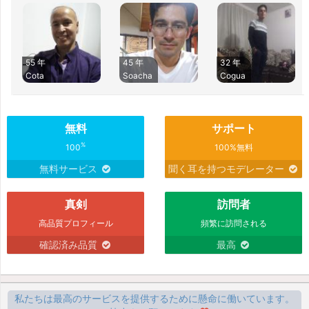
55 年
45 年
32 年
Cota
Soacha
Cogua
無料
サポート
%
100
100%無料
無料サービス
聞く耳を持つモデレーター
真剣
訪問者
高品質プロフィール
頻繁に訪問される
確認済み品質
最高
私たちは最高のサービスを提供するために懸命に働いています。