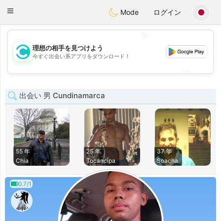
olombia
Citas
Toggle
Mode
ログイン
navigation
💖
理想の相手を見つけよう
💖
今すぐ出会い系アプリをダウンロード！
💕
💕
出会い 男 Cundinamarca
55 年
25 年
37 年
Chia
Tocancipa
Soacha
0.7/1