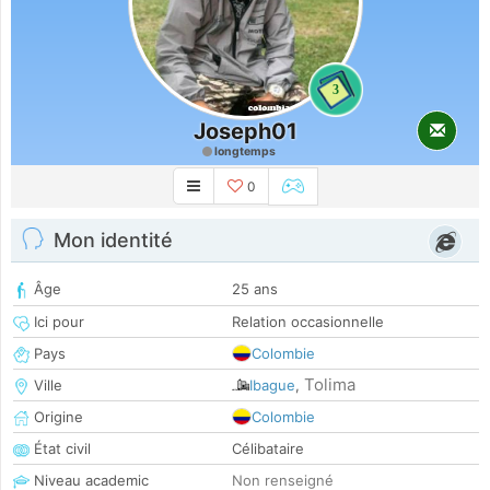
3
Joseph01
longtemps
0
Mon identité
Âge
25 ans
Ici pour
Relation occasionnelle
Pays
Colombie
Tolima
Ville
Ibague
,
Origine
Colombie
État civil
Célibataire
Niveau academic
Non renseigné