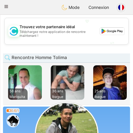
olombia
Citas
Toggle
Mode
Connexion
navigation
💖
Trouvez votre partenaire idéal
Téléchargez notre application de rencontre
💖
maintenant !
💕
💕
Rencontre Homme Tolima
58 ans
36 ans
25 ans
Mariquita
Ibague
Ibague
0.6/1