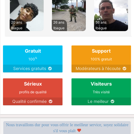
20 ans
26 ans
56 ans
Ibague
Ibague
Ibague
Gratuit
Support
%
100
100% gratuit
Services gratuits
Modérateurs à l'écoute
Sérieux
Visiteurs
profils de qualité
Très visité
Qualité confirmée
Le meilleur
Nous travaillons dur pour vous offrir le meilleur service, soyez solidaire
s'il vous plaît