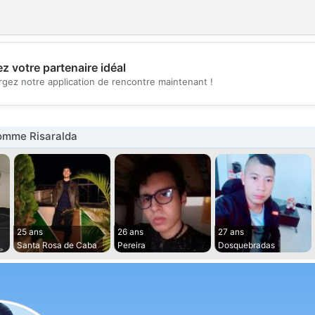
z votre partenaire idéal
💖
rgez notre application de rencontre maintenant !
💕
omme Risaralda
25 ans
26 ans
27 ans
Santa Rosa de Caba
Pereira
Dosquebradas