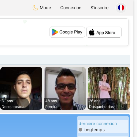
Mode
Connexion
S'inscrire
💖
💕
31 ans
48 ans
26 ans
Dosquebradas
Pereira
Dosquebradas
dernière connexion
longtemps