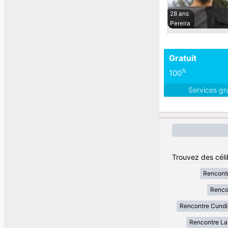
28 ans
Pereira
Gratuit
%
100
Services gr
Trouvez des céli
Rencont
Renco
Rencontre Cund
Rencontre La