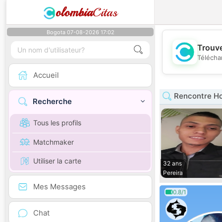
olombia
Citas
Bogota 07-08-2026 17:02
Trouve
Télécha
Accueil
Rencontre H
Recherche
Tous les profils
Matchmaker
Utiliser la carte
32 ans
Pereira
Mes Messages
0.8/1
Chat