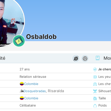
Osbaldob
1
ité
Mon
27 ans
Je cher
Relation sérieuse
Les yeu
Colombie
Les che
Risaralda
Dosquebradas
,
Silhoue
Colombie
Taille
Célibataire
Poids