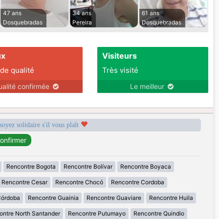
47 ans
34 ans
61 ans
Dosquebradas
Pereira
Dosquebradas
ux
Visiteurs
 de qualité
Très visité
ualité confirmée
Le meilleur
soyez solidaire s'il vous plaît
Rencontre Bogota
Rencontre Bolívar
Rencontre Boyaca
Rencontre Cesar
Rencontre Chocó
Rencontre Cordoba
Córdoba
Rencontre Guainia
Rencontre Guaviare
Rencontre Huila
ontre North Santander
Rencontre Putumayo
Rencontre Quindio