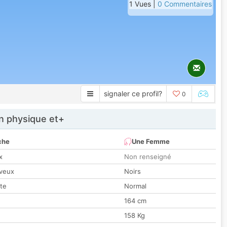
1 Vues |
0 Commentaires
signaler ce profil?
0
 physique et+
che
Une Femme
x
Non renseigné
veux
Noirs
tte
Normal
164 cm
158 Kg