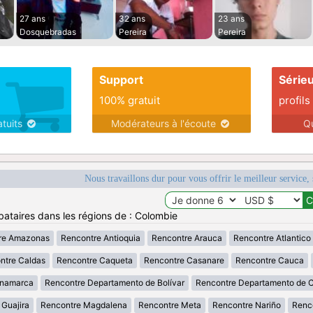
27 ans
32 ans
23 ans
Dosquebradas
Pereira
Pereira
Support
Série
100% gratuit
profils
atuits
Modérateurs à l'écoute
Q
Nous travaillons dur pour vous offrir le meilleur service, 
bataires dans les régions de : Colombie
re Amazonas
Rencontre Antioquia
Rencontre Arauca
Rencontre Atlantico
ntre Caldas
Rencontre Caqueta
Rencontre Casanare
Rencontre Cauca
inamarca
Rencontre Departamento de Bolívar
Rencontre Departamento de 
 Guajira
Rencontre Magdalena
Rencontre Meta
Rencontre Nariño
Renc