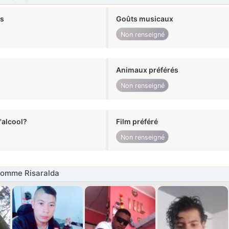
ts
Goûts musicaux
Non renseigné
Animaux préférés
Non renseigné
alcool?
Film préféré
Non renseigné
omme Risaralda