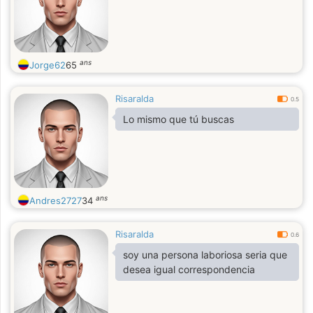
ans
Jorge62
65
Risaralda
0.5
Lo mismo que tú buscas
ans
Andres2727
34
Risaralda
0.6
soy una persona laboriosa seria que
desea igual correspondencia