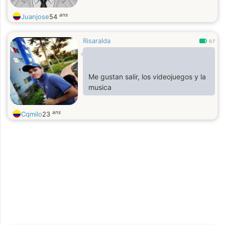
ans
Juanjose
54
Risaralda
0.7
Me gustan salir, los videojuegos y la
musica
ans
Cqmilo
23