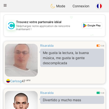
olombia
Citas
Toggle
Mode
Connexion
navigation
💖
Trouvez votre partenaire idéal
Téléchargez notre application de rencontre
💖
maintenant !
💕
💕
Risaralda
0.6
Me gusta la lectura, la buena
música, me gusta la gente
descomplicada
ans
Carlosg
47
Risaralda
0.8
Divertido y mucho mass