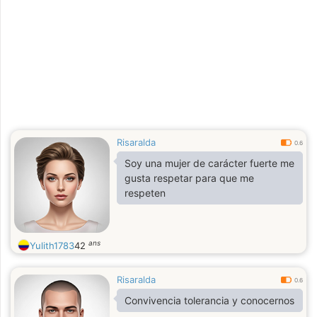
Risaralda
0.6
Soy una mujer de carácter fuerte me
gusta respetar para que me
respeten
ans
Yulith1783
42
Risaralda
0.6
Convivencia tolerancia y conocernos