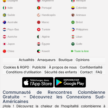
Espagne
Angleterre
Mexique
Italie
Portugal
Colombie
Suède
Handicapés
Animaux
Australie
Maroc
Brésil
Pays-Bas
Tunisie
Philippines
Autriche
Algérie
Liban
Japon
Égypte
Golfe
Chine
Koweït
Toute la liste
Actualités
|
Arnaqueurs
|
Boutique
|
Opinions
Cookies & RGPD
|
Publicité
|
À propos de nous
|
Confidentialité
|
Conditions d'utilisation
|
Sécurité des enfants
|
Contact
|
FAQ
Communauté de Rencontres Colombienne
Gratuite – Découvrez les Connexions Sud-
Américaines
¡Hola ! Découvrez la chaleur de l'hospitalité colombienne à