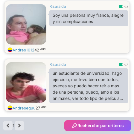
Risaralda
0.8
Soy una persona muy franca, alegre
y sin complicaciones
ans
Andres1012
42
Risaralda
0.7
un estudiante de universidad, hago
ejercicio, me llevo bien con todos,
aveces yo puedo hacer reir a mas
de una persona, puedo, amo a los
animales, ver todo tipo de películas,
etc. así si y me gusta la tranquilidad
ans
Andreseguu
27
tambien osea el silencio para así
estar mas relajado
1
Recherche par critères