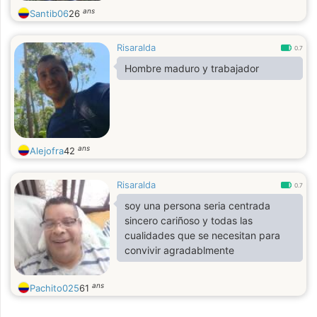
ans
Santib06
26
Risaralda
0.7
Hombre maduro y trabajador
ans
Alejofra
42
Risaralda
0.7
soy una persona seria centrada
sincero cariñoso y todas las
cualidades que se necesitan para
convivir agradablmente
ans
Pachito025
61