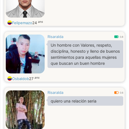
ans
Felipemazo
24
Risaralda
0.8
Un hombre con Valores, respeto,
disciplina, honesto y lleno de buenos
sentimientos para aquellas mujeres
que buscan un buen hombre
ans
Osbaldob
27
Risaralda
0.6
quiero una relación seria