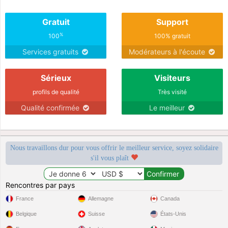
Gratuit
Support
%
100
100% gratuit
Services gratuits
Modérateurs à l'écoute
Sérieux
Visiteurs
profils de qualité
Très visité
Qualité confirmée
Le meilleur
Nous travaillons dur pour vous offrir le meilleur service, soyez solidaire
s'il vous plaît
Rencontres par pays
France
Allemagne
Canada
Belgique
Suisse
États-Unis