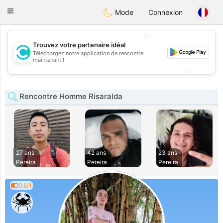
olombia
Citas
Toggle
Mode
Connexion
navigation
💖
Trouvez votre partenaire idéal
Téléchargez notre application de rencontre
💖
maintenant !
💕
💕
Rencontre Homme Risaralda
27 ans
42 ans
23 ans
Pereira
Pereira
Pereira
0.6/1