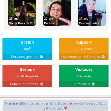
25 ans
23 ans
27 ans
Santa Rosa de C
Pereira
Dosquebradas
Gratuit
Support
%
100
100% gratuit
Services gratuits
Modérateurs à l'écoute
Sérieux
Visiteurs
profils de qualité
Très visité
Qualité confirmée
Le meilleur
Nous travaillons dur pour vous offrir le meilleur service, soyez solidaire
s'il vous plaît