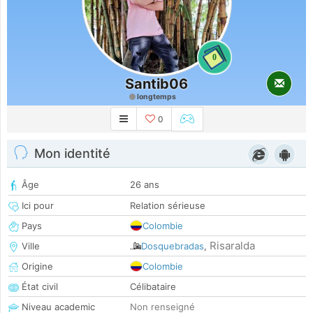
0
Santib06
longtemps
0
Mon identité
Âge
26 ans
Ici pour
Relation sérieuse
Pays
Colombie
Risaralda
Ville
Dosquebradas
,
Origine
Colombie
État civil
Célibataire
Niveau academic
Non renseigné