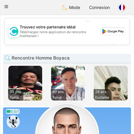
olombia
Citas
Toggle
Mode
Connexion
navigation
💖
Trouvez votre partenaire idéal
Téléchargez notre application de rencontre
💖
maintenant !
💕
💕
Rencontre Homme Boyaca
39 ans
40 ans
24 ans
Tunja
Tunja
Duitama
0.6/1