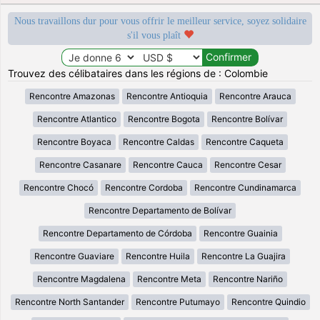
Nous travaillons dur pour vous offrir le meilleur service, soyez solidaire
s'il vous plaît
Trouvez des célibataires dans les régions de : Colombie
Rencontre Amazonas
Rencontre Antioquia
Rencontre Arauca
Rencontre Atlantico
Rencontre Bogota
Rencontre Bolívar
Rencontre Boyaca
Rencontre Caldas
Rencontre Caqueta
Rencontre Casanare
Rencontre Cauca
Rencontre Cesar
Rencontre Chocó
Rencontre Cordoba
Rencontre Cundinamarca
Rencontre Departamento de Bolívar
Rencontre Departamento de Córdoba
Rencontre Guainia
Rencontre Guaviare
Rencontre Huila
Rencontre La Guajira
Rencontre Magdalena
Rencontre Meta
Rencontre Nariño
Rencontre North Santander
Rencontre Putumayo
Rencontre Quindio