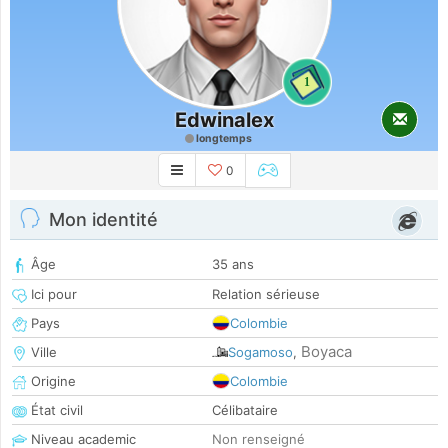
1
Edwinalex
longtemps
0
Mon identité
Âge
35 ans
Ici pour
Relation sérieuse
Pays
Colombie
Boyaca
Ville
Sogamoso
,
Origine
Colombie
État civil
Célibataire
Niveau academic
Non renseigné