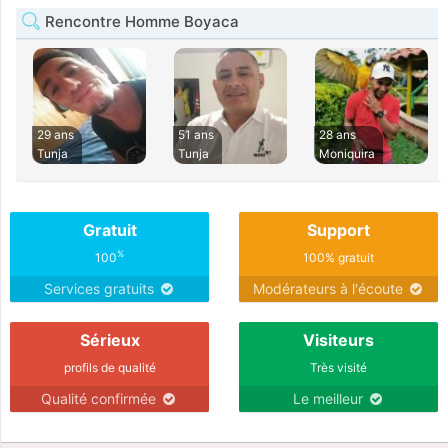
Rencontre Homme Boyaca
29 ans
51 ans
28 ans
Tunja
Tunja
Moniquira
Gratuit
Support
%
100
100% gratuit
Services gratuits
Modérateurs à l'écoute
Sérieux
Visiteurs
profils de qualité
Très visité
Qualité confirmée
Le meilleur