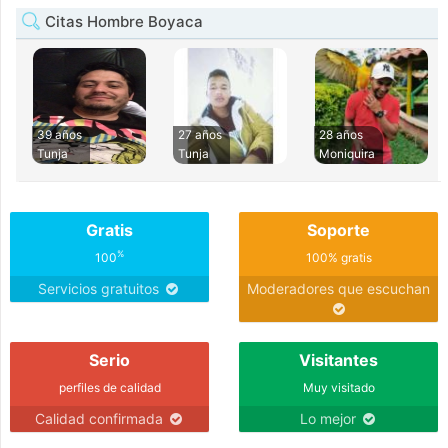
Citas Hombre Boyaca
39 años
27 años
28 años
Tunja
Tunja
Moniquira
Gratis
Soporte
%
100
100% gratis
Servicios gratuitos
Moderadores que escuchan
Serio
Visitantes
perfiles de calidad
Muy visitado
Calidad confirmada
Lo mejor