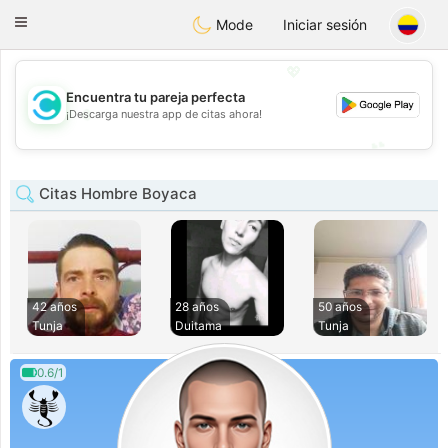
olombia
Citas
Toggle
Mode
Iniciar sesión
navigation
💖
Encuentra tu pareja perfecta
💖
¡Descarga nuestra app de citas ahora!
💕
💕
Citas Hombre Boyaca
42 años
28 años
50 años
Tunja
Duitama
Tunja
0.6/1