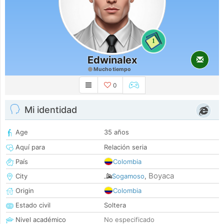
1
Edwinalex
Mucho tiempo
0
Mi identidad
Age
35 años
Aquí para
Relación seria
País
Colombia
Boyaca
City
Sogamoso
,
Origin
Colombia
Estado civil
Soltera
Nivel académico
No especificado