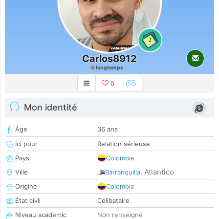
2
Carlos8912
longtemps
0
Mon identité
Âge
36 ans
Ici pour
Relation sérieuse
Pays
Colombie
Atlantico
Ville
Barranquilla
,
Origine
Colombie
État civil
Célibataire
Niveau academic
Non renseigné