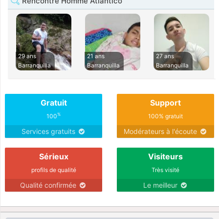
Rencontre Homme Atlantico
29 ans
21 ans
27 ans
Barranquilla
Barranquilla
Barranquilla
Gratuit
Support
%
100
100% gratuit
Services gratuits
Modérateurs à l'écoute
Sérieux
Visiteurs
profils de qualité
Très visité
Qualité confirmée
Le meilleur