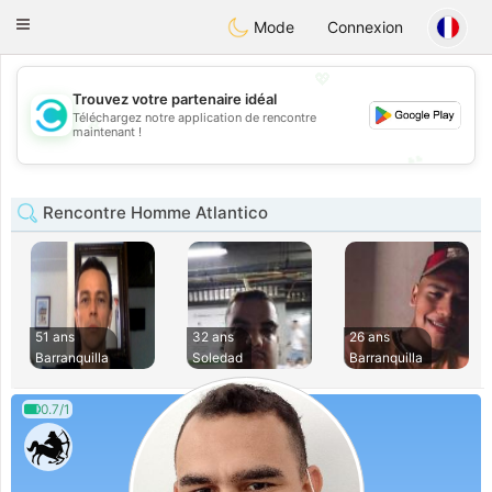
olombia
Citas
Toggle
Mode
Connexion
navigation
💖
Trouvez votre partenaire idéal
Téléchargez notre application de rencontre
💖
maintenant !
💕
💕
Rencontre Homme Atlantico
51 ans
32 ans
26 ans
Barranquilla
Soledad
Barranquilla
0.7/1