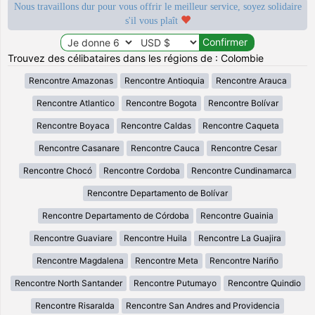
Nous travaillons dur pour vous offrir le meilleur service, soyez solidaire
s'il vous plaît
Trouvez des célibataires dans les régions de : Colombie
Rencontre Amazonas
Rencontre Antioquia
Rencontre Arauca
Rencontre Atlantico
Rencontre Bogota
Rencontre Bolívar
Rencontre Boyaca
Rencontre Caldas
Rencontre Caqueta
Rencontre Casanare
Rencontre Cauca
Rencontre Cesar
Rencontre Chocó
Rencontre Cordoba
Rencontre Cundinamarca
Rencontre Departamento de Bolívar
Rencontre Departamento de Córdoba
Rencontre Guainia
Rencontre Guaviare
Rencontre Huila
Rencontre La Guajira
Rencontre Magdalena
Rencontre Meta
Rencontre Nariño
Rencontre North Santander
Rencontre Putumayo
Rencontre Quindio
Rencontre Risaralda
Rencontre San Andres and Providencia