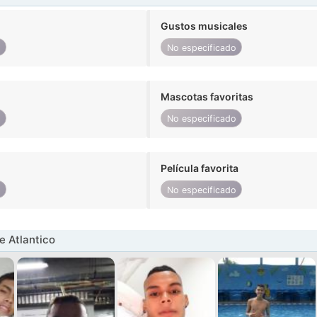
Gustos musicales
o
No especificado
Mascotas favoritas
o
No especificado
Película favorita
o
No especificado
 Atlantico