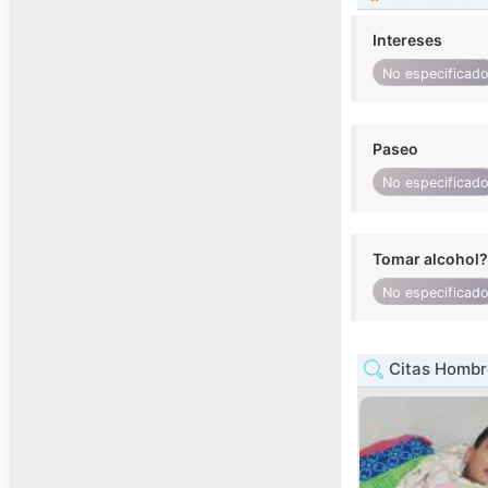
Intereses
No especificad
Paseo
No especificad
Tomar alcohol?
No especificad
Citas Hombre