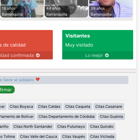
18 años
44 años
39 años
Barranquilla
Barranquilla
Barranquilla
Visitantes
s de calidad
Muy visitado
lidad confirmada
Lo mejor
r favor sé solidario
var
Citas Boyaca
Citas Caldas
Citas Caqueta
Citas Casanare
rtamento de Bolívar
Citas Departamento de Córdoba
Citas Guainia
ariño
Citas North Santander
Citas Putumayo
Citas Quindio
as Tolima
Citas Valle del Cauca
Citas Vaupés
Citas Vichada