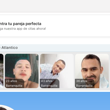
tra tu pareja perfecta
💖
ga nuestra app de citas ahora!
💕
 Atlantico
23 años
43 años
36 años
Barranquilla
Barranquilla
Barranquilla