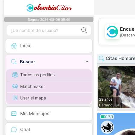
olombia
Citas
Bogota 2026-08-06 05:49
Encuen
¡Descar
Inicio
Citas Hombre
Buscar
Todos los perfiles
Matchmaker
Usar el mapa
29 años
Barranquilla
Mis Mensajes
0.7/1
Chat