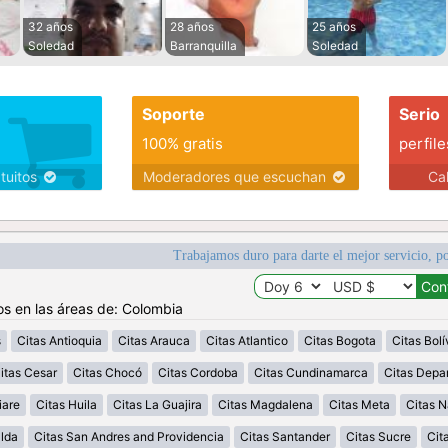
32 años
28 años
25 años
Soledad
Barranquilla
Soledad
Soporte
Serio
100% gratis
perfile
atuitos
Moderadores que escuchan
Ca
Trabajamos duro para darte el mejor servicio, po
os en las áreas de: Colombia
s
Citas Antioquia
Citas Arauca
Citas Atlantico
Citas Bogota
Citas Bolí
itas Cesar
Citas Chocó
Citas Cordoba
Citas Cundinamarca
Citas Depa
iare
Citas Huila
Citas La Guajira
Citas Magdalena
Citas Meta
Citas N
alda
Citas San Andres and Providencia
Citas Santander
Citas Sucre
Cit