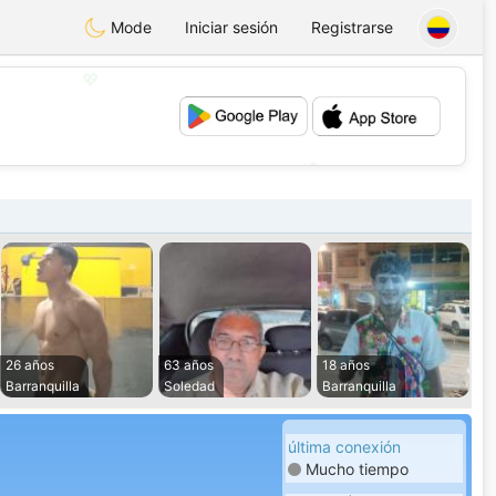
Mode
Iniciar sesión
Registrarse
💖
💕
26 años
63 años
18 años
Barranquilla
Soledad
Barranquilla
última conexión
Mucho tiempo