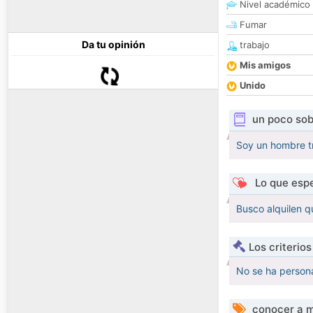
Nivel académico
Fumar
Da tu opinión
trabajo
Mis amigos
Unido
un poco sob
Soy un hombre tr
Lo que espe
Busco alquilen q
Los criterio
No se ha persona
conocer a m