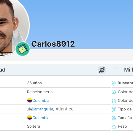
Carlos8912
2
dad
Mi f
36 años
Buscan
Relación seria
Color d
Colombia
Color d
Atlantico
Barranquilla
,
Tipo de
Colombia
Tamaño
Soltera
Peso