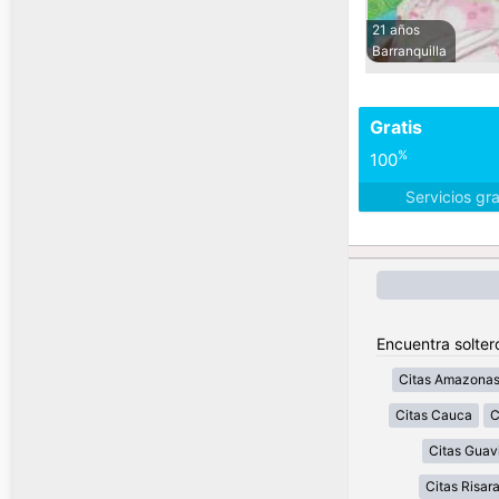
21 años
Barranquilla
Gratis
%
100
Servicios gr
Encuentra solter
Citas Amazona
Citas Cauca
C
Citas Guav
Citas Risar