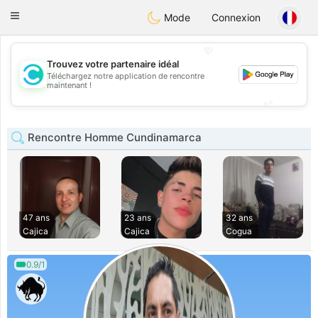
olombia
Citas
Toggle
Mode
Connexion
navigation
💖
Trouvez votre partenaire idéal
Téléchargez notre application de rencontre
💖
maintenant !
💕
💕
Rencontre Homme Cundinamarca
47 ans
23 ans
32 ans
Cajica
Cajica
Cogua
0.9/1