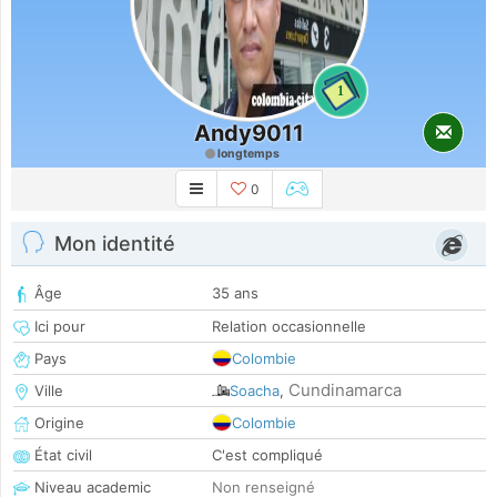
1
Andy9011
longtemps
0
Mon identité
Âge
35 ans
Ici pour
Relation occasionnelle
Pays
Colombie
Cundinamarca
Ville
Soacha
,
Origine
Colombie
État civil
C'est compliqué
Niveau academic
Non renseigné