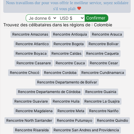
Nous travaillons dur pour vous offrir le meilleur service, soyez solidaire
s'il vous plaît
Trouvez des célibataires dans les régions de : Colombie
Rencontre Amazonas
Rencontre Antioquia
Rencontre Arauca
Rencontre Atlantico
Rencontre Bogota
Rencontre Bolívar
Rencontre Boyaca
Rencontre Caldas
Rencontre Caqueta
Rencontre Casanare
Rencontre Cauca
Rencontre Cesar
Rencontre Chocó
Rencontre Cordoba
Rencontre Cundinamarca
Rencontre Departamento de Bolívar
Rencontre Departamento de Córdoba
Rencontre Guainia
Rencontre Guaviare
Rencontre Huila
Rencontre La Guajira
Rencontre Magdalena
Rencontre Meta
Rencontre Nariño
Rencontre North Santander
Rencontre Putumayo
Rencontre Quindio
Rencontre Risaralda
Rencontre San Andres and Providencia