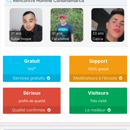
Rencontre Homme Cundinamarca
31 ans
31 ans
23 ans
Subachoque
Facatativá
Cajica
Gratuit
Support
%
100
100% gratuit
Services gratuits
Modérateurs à l'écoute
Sérieux
Visiteurs
profils de qualité
Très visité
Qualité confirmée
Le meilleur