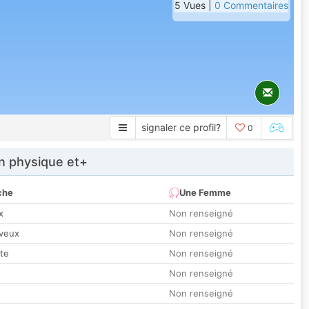
5 Vues |
0 Commentaires
signaler ce profil?
0
 physique et+
che
Une Femme
x
Non renseigné
veux
Non renseigné
tte
Non renseigné
Non renseigné
Non renseigné