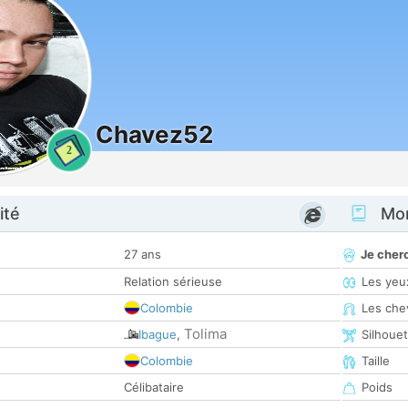
Chavez52
2
ité
Mon
27 ans
Je cher
Relation sérieuse
Les yeu
Colombie
Les che
Tolima
Ibague
,
Silhoue
Colombie
Taille
Célibataire
Poids