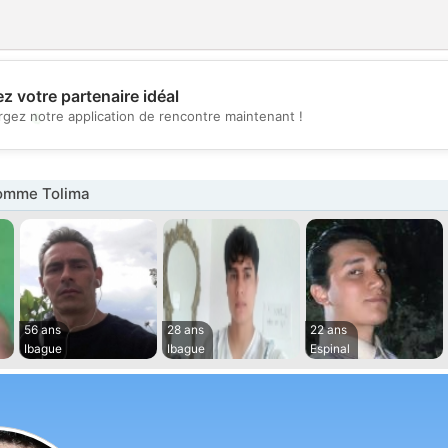
z votre partenaire idéal
💖
rgez notre application de rencontre maintenant !
💕
omme Tolima
56 ans
28 ans
22 ans
Ibague
Ibague
Espinal