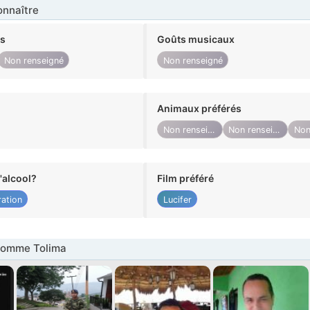
nnaître
ts
Goûts musicaux
Non renseigné
Non renseigné
Animaux préférés
Non renseigné
Non renseigné
alcool?
Film préféré
ation
Lucifer
Homme Tolima