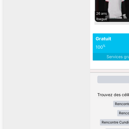
26 ans
Ibague
Gratuit
%
100
Services gr
Trouvez des céli
Rencont
Renco
Rencontre Cund