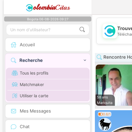
olombia
Citas
Bogota 06-08-2026 09:27
Trouve
Télécha
Accueil
Rencontre H
Recherche
Tous les profils
Matchmaker
Utiliser la carte
58 ans
Mariquita
Mes Messages
0.6/1
Chat