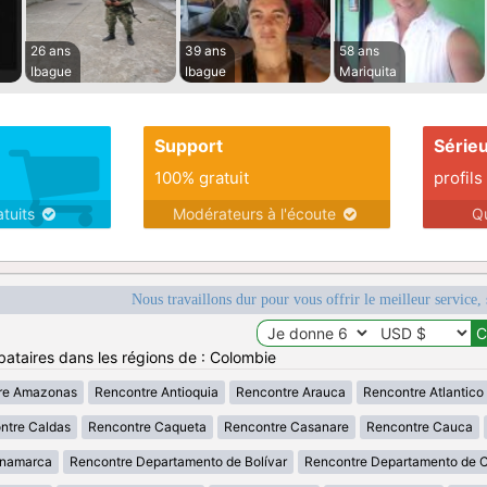
26 ans
39 ans
58 ans
Ibague
Ibague
Mariquita
Support
Série
100% gratuit
profils
atuits
Modérateurs à l'écoute
Q
Nous travaillons dur pour vous offrir le meilleur service, 
bataires dans les régions de : Colombie
re Amazonas
Rencontre Antioquia
Rencontre Arauca
Rencontre Atlantico
ntre Caldas
Rencontre Caqueta
Rencontre Casanare
Rencontre Cauca
inamarca
Rencontre Departamento de Bolívar
Rencontre Departamento de 