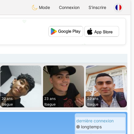
Mode
Connexion
S'inscrire
💖
💕
20 ans
23 ans
39 ans
Ibague
Ibague
Ibague
dernière connexion
longtemps