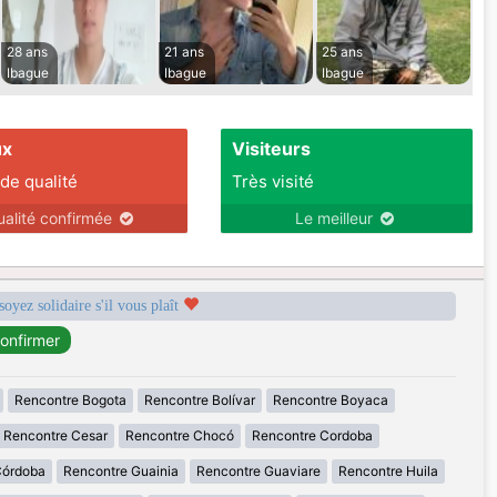
28 ans
21 ans
25 ans
Ibague
Ibague
Ibague
ux
Visiteurs
 de qualité
Très visité
ualité confirmée
Le meilleur
soyez solidaire s'il vous plaît
Rencontre Bogota
Rencontre Bolívar
Rencontre Boyaca
Rencontre Cesar
Rencontre Chocó
Rencontre Cordoba
Córdoba
Rencontre Guainia
Rencontre Guaviare
Rencontre Huila