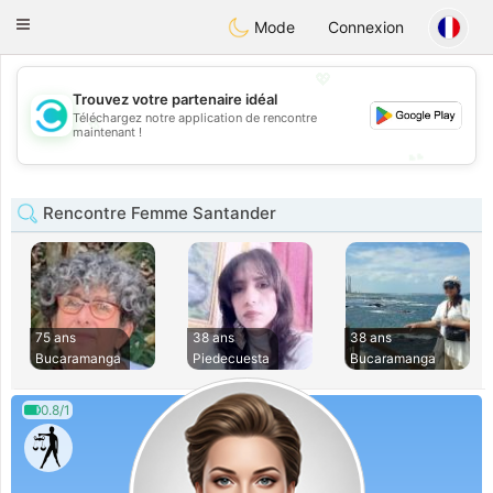
olombia
Citas
Toggle
Mode
Connexion
navigation
💖
Trouvez votre partenaire idéal
Téléchargez notre application de rencontre
💖
maintenant !
💕
💕
Rencontre Femme Santander
75 ans
38 ans
38 ans
Bucaramanga
Piedecuesta
Bucaramanga
0.8/1