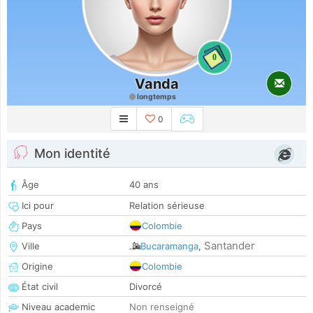
0
Vanda
longtemps
0
Mon identité
Âge
40 ans
Ici pour
Relation sérieuse
Pays
Colombie
Santander
Ville
Bucaramanga
,
Origine
Colombie
État civil
Divorcé
Niveau academic
Non renseigné