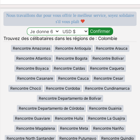
Nous travaillons dur pour vous offrir le meilleur service, soyez solidaire
s'il vous plaît
Trouvez des célibataires dans les régions de : Colombie
Rencontre Amazonas
Rencontre Antioquia
Rencontre Arauca
Rencontre Atlantico
Rencontre Bogota
Rencontre Bolívar
Rencontre Boyaca
Rencontre Caldas
Rencontre Caqueta
Rencontre Casanare
Rencontre Cauca
Rencontre Cesar
Rencontre Chocó
Rencontre Cordoba
Rencontre Cundinamarca
Rencontre Departamento de Bolívar
Rencontre Departamento de Córdoba
Rencontre Guainia
Rencontre Guaviare
Rencontre Huila
Rencontre La Guajira
Rencontre Magdalena
Rencontre Meta
Rencontre Nariño
Rencontre North Santander
Rencontre Putumayo
Rencontre Quindio