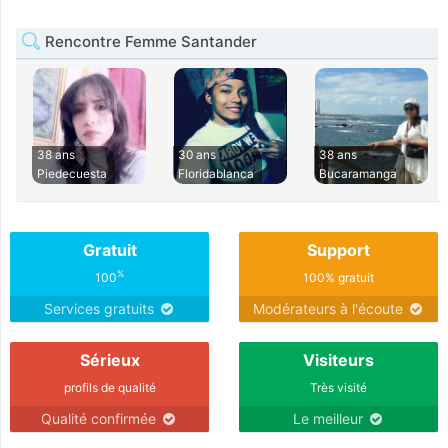
Rencontre Femme Santander
38 ans
30 ans
38 ans
Piedecuesta
Floridablanca
Bucaramanga
Gratuit
Support
%
100
100% gratuit
Services gratuits
Modérateurs à l'écoute
Sérieux
Visiteurs
profils de qualité
Très visité
Qualité confirmée
Le meilleur