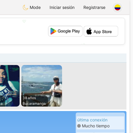
Mode
Iniciar sesión
Registrarse
💖
💕
38 años
ca
Bucaramanga
última conexión
Mucho tiempo