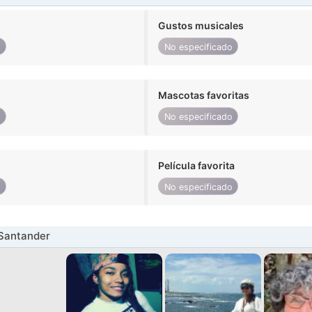
Gustos musicales
o
No especificado
Mascotas favoritas
o
No especificado
Película favorita
o
No especificado
 Santander