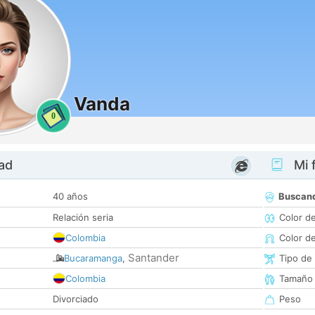
Vanda
0
dad
Mi f
40 años
Buscan
Relación seria
Color d
Colombia
Color d
Santander
Bucaramanga
,
Tipo de
Colombia
Tamaño
Divorciado
Peso