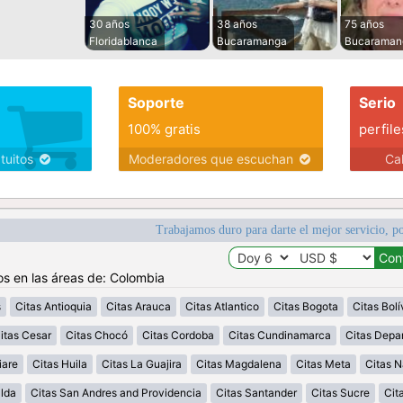
30 años
38 años
75 años
Floridablanca
Bucaramanga
Bucaraman
Soporte
Serio
100% gratis
perfile
atuitos
Moderadores que escuchan
Ca
Trabajamos duro para darte el mejor servicio, po
os en las áreas de: Colombia
s
Citas Antioquia
Citas Arauca
Citas Atlantico
Citas Bogota
Citas Bolí
itas Cesar
Citas Chocó
Citas Cordoba
Citas Cundinamarca
Citas Depa
iare
Citas Huila
Citas La Guajira
Citas Magdalena
Citas Meta
Citas N
alda
Citas San Andres and Providencia
Citas Santander
Citas Sucre
Cit