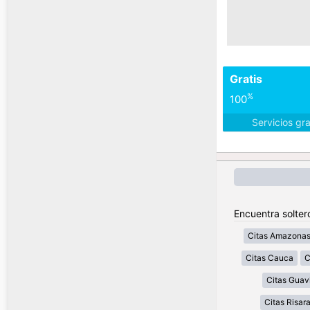
Gratis
%
100
Servicios gr
Encuentra solter
Citas Amazona
Citas Cauca
C
Citas Guav
Citas Risar