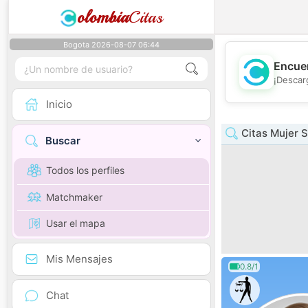
olombia
Citas
Bogota 2026-08-07 06:44
Encuen
¡Descar
Inicio
Citas Mujer 
Buscar
Todos los perfiles
Matchmaker
Usar el mapa
Mis Mensajes
0.8/1
Chat