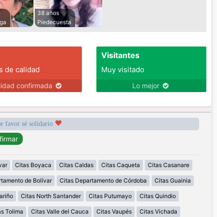
38 años
ga
Piedecuesta
Visitantes
s de calidad
Muy visitado
lidad confirmada
Lo mejor
r favor sé solidario
var
Citas Boyaca
Citas Caldas
Citas Caqueta
Citas Casanare
rtamento de Bolívar
Citas Departamento de Córdoba
Citas Guainia
ariño
Citas North Santander
Citas Putumayo
Citas Quindio
as Tolima
Citas Valle del Cauca
Citas Vaupés
Citas Vichada