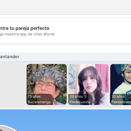
tra tu pareja perfecta
💖
ga nuestra app de citas ahora!
💕
Santander
75 años
38 años
30 años
Bucaramanga
Piedecuesta
Floridablan