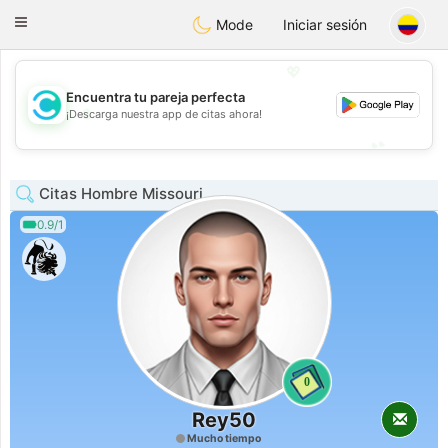
olombia
Citas
Toggle
Mode
Iniciar sesión
navigation
💖
Encuentra tu pareja perfecta
💖
¡Descarga nuestra app de citas ahora!
💕
💕
Citas Hombre Missouri
0.9/1
0
Rey50
Mucho tiempo