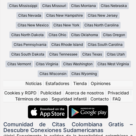
Citas Mississippi
Citas Missouri
Citas Montana
Citas Nebraska
Citas Nevada
Citas New Hampshire
Citas New Jersey
Citas New Mexico
Citas New York
Citas North Carolina
Citas North Dakota
Citas Ohio
Citas Oklahoma
Citas Oregon
Citas Pennsylvania
Citas Rhode Island
Citas South Carolina
Citas South Dakota
Citas Tennessee
Citas Texas
Citas Utah
Citas Vermont
Citas Virginia
Citas Washington
Citas West Virginia
Citas Wisconsin
Citas Wyoming
Noticias
|
Estafadores
|
Tienda
|
Opiniones
Cookies y RGPD
|
Publicidad
|
Acerca de nosotros
|
Privacidad
|
Términos de uso
|
Seguridad infantil
|
Contacto
|
FAQ
Comunidad de Citas Colombiana Gratis –
Descubre Conexiones Sudamericanas
¡Hola! Experimenta la calidez de la hospitalidad colombiana a