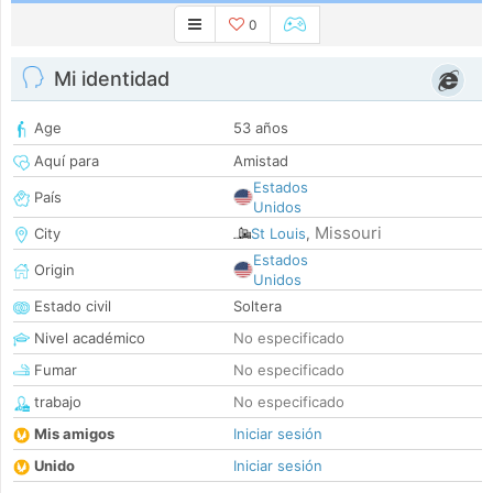
0
Mi identidad
Age
53 años
Aquí para
Amistad
Estados
País
Unidos
Missouri
City
St Louis
,
Estados
Origin
Unidos
Estado civil
Soltera
Nivel académico
No especificado
Fumar
No especificado
trabajo
No especificado
Mis amigos
Iniciar sesión
Unido
Iniciar sesión