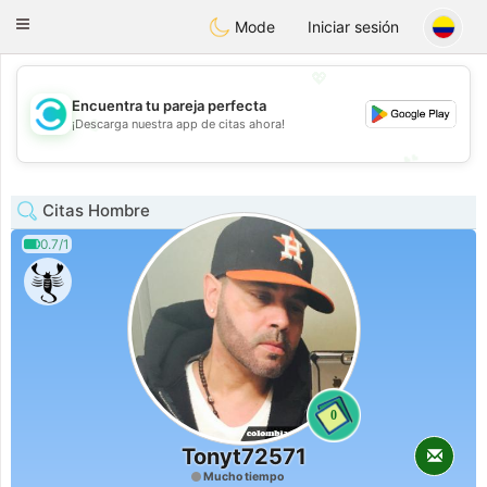
olombia
Citas
Toggle
Mode
Iniciar sesión
navigation
💖
Encuentra tu pareja perfecta
💖
¡Descarga nuestra app de citas ahora!
💕
💕
Citas Hombre
0.7/1
0
Tonyt72571
Mucho tiempo