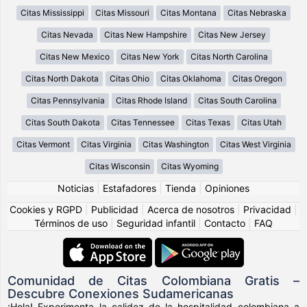
Citas Mississippi
Citas Missouri
Citas Montana
Citas Nebraska
Citas Nevada
Citas New Hampshire
Citas New Jersey
Citas New Mexico
Citas New York
Citas North Carolina
Citas North Dakota
Citas Ohio
Citas Oklahoma
Citas Oregon
Citas Pennsylvania
Citas Rhode Island
Citas South Carolina
Citas South Dakota
Citas Tennessee
Citas Texas
Citas Utah
Citas Vermont
Citas Virginia
Citas Washington
Citas West Virginia
Citas Wisconsin
Citas Wyoming
Noticias
|
Estafadores
|
Tienda
|
Opiniones
Cookies y RGPD
|
Publicidad
|
Acerca de nosotros
|
Privacidad
|
Términos de uso
|
Seguridad infantil
|
Contacto
|
FAQ
Comunidad de Citas Colombiana Gratis –
Descubre Conexiones Sudamericanas
¡Hola! Experimenta la calidez de la hospitalidad colombiana a