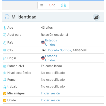
0
Mi identidad
Age
43 años
Aquí para
Relación ocasional
Estados
País
Unidos
Missouri
City
El Dorado Springs
,
Estados
Origin
Unidos
Estado civil
Es complicado
Nivel académico
No especificado
Fumar
No especificado
trabajo
No especificado
Mis amigos
Iniciar sesión
Unido
Iniciar sesión