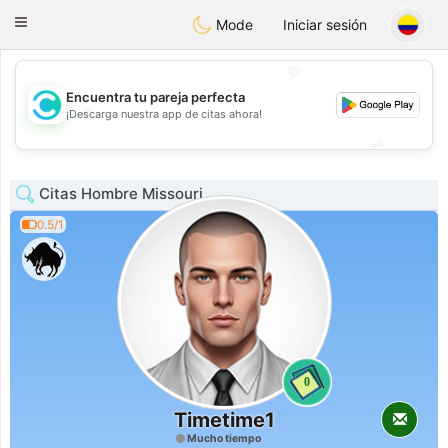
olombia
Citas
Toggle
Mode
Iniciar sesión
navigation
💖
Encuentra tu pareja perfecta
💖
¡Descarga nuestra app de citas ahora!
💕
💕
Citas Hombre Missouri
0.5/1
0
Timetime1
Mucho tiempo