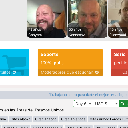
72 años
55 años
45 años
Conyers
Kennesaw
Ellenwood
Soporte
Serio
100% gratis
perfile
atuitos
Moderadores que escuchan
Ca
Trabajamos duro para darte el mejor servicio, po
os en las áreas de: Estados Unidos
bama
Citas Alaska
Citas Arizona
Citas Arkansas
Citas Armed Forces Eur