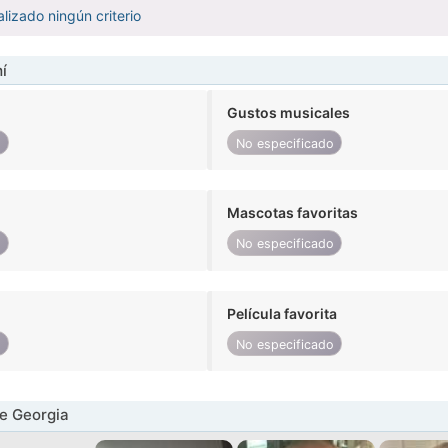
lizado ningún criterio
í
Gustos musicales
o
No especificado
Mascotas favoritas
o
No especificado
Película favorita
o
No especificado
e Georgia