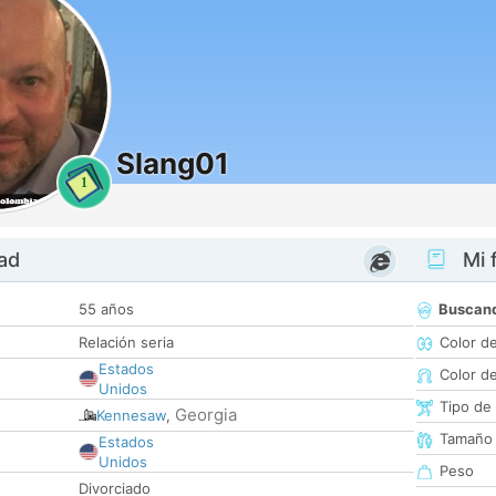
Slang01
1
dad
Mi f
55 años
Buscan
Relación seria
Color d
Estados
Color d
Unidos
Tipo de
Georgia
Kennesaw
,
Tamaño
Estados
Unidos
Peso
Divorciado