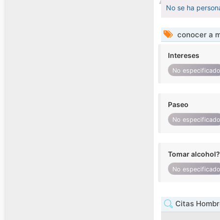
No se ha persona
conocer a m
Intereses
No especificad
Paseo
No especificad
Tomar alcohol?
No especificad
Citas Hombr