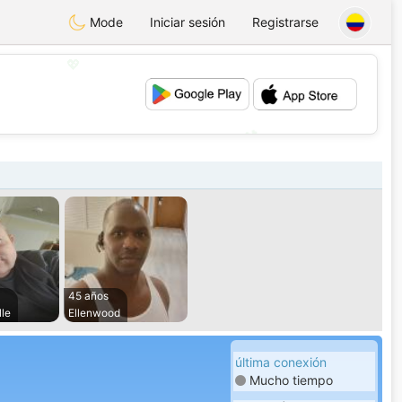
Mode
Iniciar sesión
Registrarse
💖
💕
45 años
le
Ellenwood
última conexión
Mucho tiempo