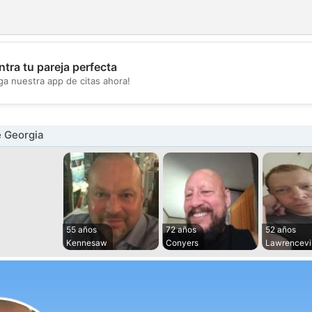
tra tu pareja perfecta
💖
ga nuestra app de citas ahora!
💕
 Georgia
55 años
72 años
52 años
Kennesaw
Conyers
Lawrencevil