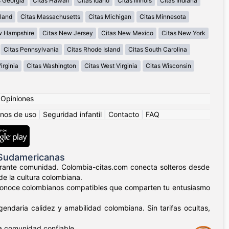
s Georgia
Citas Hawaii
Citas Idaho
Citas Illinois
Citas Indiana
land
Citas Massachusetts
Citas Michigan
Citas Minnesota
w Hampshire
Citas New Jersey
Citas New Mexico
Citas New York
Citas Pennsylvania
Citas Rhode Island
Citas South Carolina
irginia
Citas Washington
Citas West Virginia
Citas Wisconsin
|
Opiniones
nos de uso
|
Seguridad infantil
|
Contacto
|
FAQ
 Sudamericanas
ibrante comunidad. Colombia-citas.com conecta solteros desde
de la cultura colombiana.
lla, conoce colombianos compatibles que comparten tu entusiasmo
endaria calidez y amabilidad colombiana. Sin tarifas ocultas,
a comunidad confiable.
Assistance