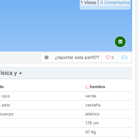
1 Vistas |
0 Comentarios
¿reportar este perfil??
0
ísica y +
do
hembra
e ojos
verde
e pelo
castaña
 cuerpo
atlético
178 cm
97 Kg