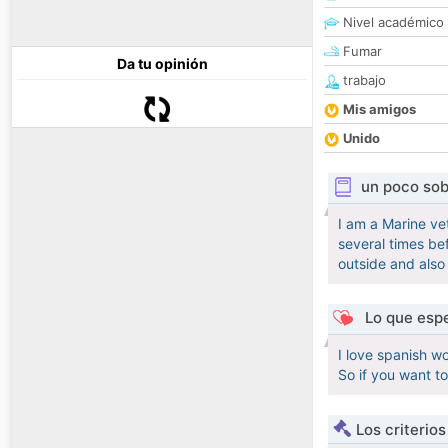
Nivel académico
Fumar
Da tu opinión
trabajo
Mis amigos
Unido
un poco sob
I am a Marine ve
several times bef
outside and also
Lo que espe
I love spanish wo
So if you want to
Los criterio