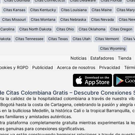
Citas Columbia
Citas Connecticut
Citas Delaware
Citas Florida
Cita
Citas Kansas
Citas Kentucky
Citas Louisiana
Citas Maine
Citas Mary
Citas Missouri
Citas Montana
Citas Nebraska
Citas Nevada
Citas Ne
 Carolina
Citas North Dakota
Citas Ohio
Citas Oklahoma
Citas Oregon
Dakota
Citas Tennessee
Citas Texas
Citas Utah
Citas Vermont
Citas V
Citas Wyoming
Noticias
|
Estafadores
|
Tienda
ookies y RGPD
|
Publicidad
|
Acerca de nosotros
|
Privacidad
|
Térmi
e Citas Colombiana Gratis – Descubre Conexiones
ta la calidez de la hospitalidad colombiana a través de nuestra v
Bogotá hasta la costa de Cartagena, celebrando la pasión y alegría 
 en la bulliciosa Medellín, la histórica Cali o la tropical Barranqui
res familiares y amistades auténticas.
tra plataforma completamente gratuita mientras experimentas la leg
es genuinas para conexiones significativas.
anos ya están construyendo hermosas relaciones a través de nuestr