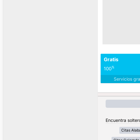
Gratis
%
100
Servicios gr
Encuentra solter
Citas Ala