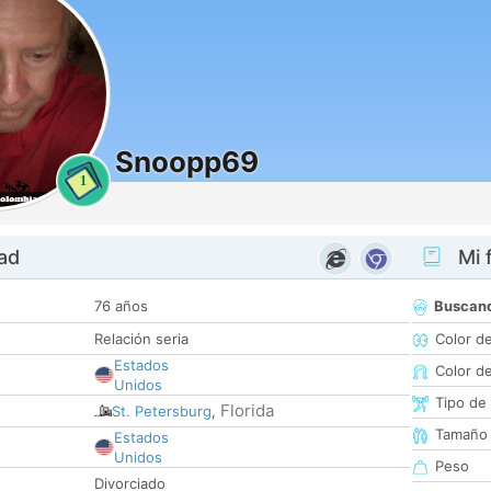
Snoopp69
1
dad
Mi f
76 años
Buscan
Relación seria
Color d
Estados
Color d
Unidos
Tipo de
Florida
St. Petersburg
,
Tamaño
Estados
Unidos
Peso
Divorciado