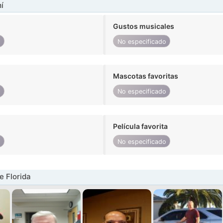
í
Gustos musicales
o
No especificado
Mascotas favoritas
o
No especificado
Película favorita
o
No especificado
 Florida