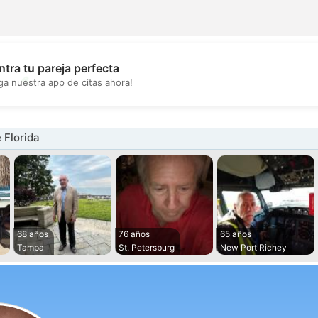
tra tu pareja perfecta
💖
ga nuestra app de citas ahora!
💕
 Florida
68 años
76 años
65 años
Tampa
St. Petersburg
New Port Richey