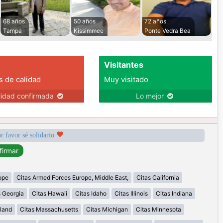
68 años
50 años
72 años
Tampa
Kissimmee
Ponte Vedra Bea
Visitantes
s de calidad
Muy visitado
lidad confirmada
Lo mejor
r favor sé solidario
ope
Citas Armed Forces Europe, Middle East,
Citas California
s Georgia
Citas Hawaii
Citas Idaho
Citas Illinois
Citas Indiana
land
Citas Massachusetts
Citas Michigan
Citas Minnesota