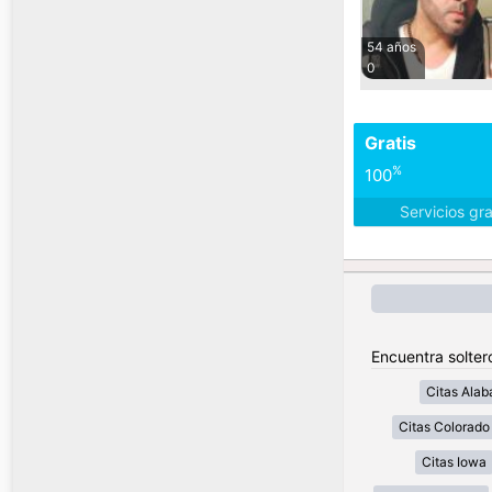
54 años
0
Gratis
%
100
Servicios gr
Encuentra solter
Citas Ala
Citas Colorado
Citas Iowa