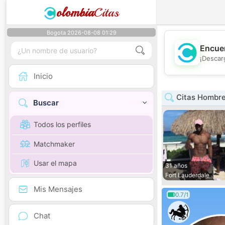
olombia
Citas
Bogota 2026-08-08 01:29
Encuen
¡Descar
Inicio
Citas Hombre
Buscar
Todos los perfiles
Matchmaker
Usar el mapa
31 años
Fort Lauderdale
Mis Mensajes
0.7/1
Chat