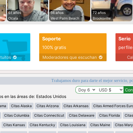
61 años
56 años
72 años
Ocala
West Palm Beach
Brooksville
Soporte
Serio
100% gratis
perfile
atuitos
Moderadores que escuchan
Ca
Trabajamos duro para darte el mejor servicio, po
os en las áreas de: Estados Unidos
bama
Citas Alaska
Citas Arizona
Citas Arkansas
Citas Armed Forces Eur
Citas Columbia
Citas Connecticut
Citas Delaware
Citas Florida
Cita
Citas Kansas
Citas Kentucky
Citas Louisiana
Citas Maine
Citas Mary