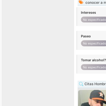
conocer a m
Intereses
No especificad
Paseo
No especificad
Tomar alcohol?
No especificad
Citas Hombre