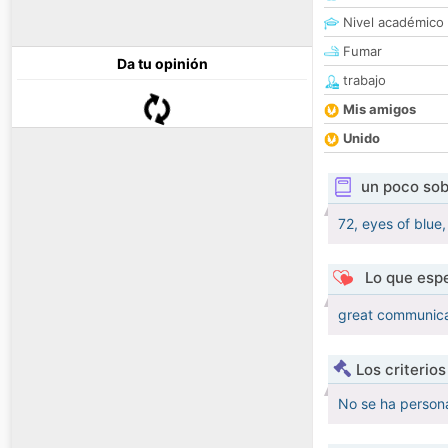
Nivel académico
Fumar
Da tu opinión
trabajo
Mis amigos
Unido
un poco sob
72, eyes of blue
Lo que espe
great communica
Los criterio
No se ha persona