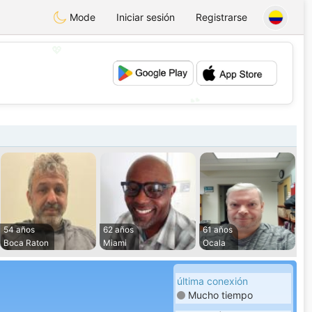
Mode
Iniciar sesión
Registrarse
💖
💕
54 años
62 años
61 años
Boca Raton
Miami
Ocala
última conexión
Mucho tiempo