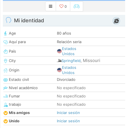
0
Mi identidad
Age
80 años
Aquí para
Relación seria
Estados
País
Unidos
Missouri
City
Springfield
,
Estados
Origin
Unidos
Estado civil
Divorciado
Nivel académico
No especificado
Fumar
No especificado
trabajo
No especificado
Mis amigos
Iniciar sesión
Unido
Iniciar sesión