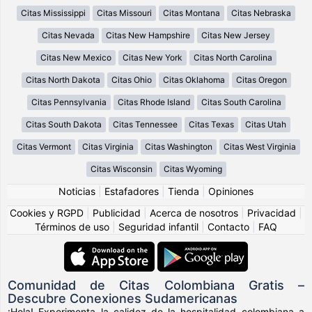
Citas Mississippi
Citas Missouri
Citas Montana
Citas Nebraska
Citas Nevada
Citas New Hampshire
Citas New Jersey
Citas New Mexico
Citas New York
Citas North Carolina
Citas North Dakota
Citas Ohio
Citas Oklahoma
Citas Oregon
Citas Pennsylvania
Citas Rhode Island
Citas South Carolina
Citas South Dakota
Citas Tennessee
Citas Texas
Citas Utah
Citas Vermont
Citas Virginia
Citas Washington
Citas West Virginia
Citas Wisconsin
Citas Wyoming
Noticias
|
Estafadores
|
Tienda
|
Opiniones
Cookies y RGPD
|
Publicidad
|
Acerca de nosotros
|
Privacidad
|
Términos de uso
|
Seguridad infantil
|
Contacto
|
FAQ
Comunidad de Citas Colombiana Gratis –
Descubre Conexiones Sudamericanas
¡Hola! Experimenta la calidez de la hospitalidad colombiana a