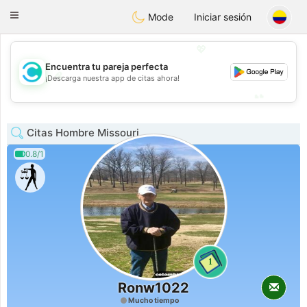
olombia
Citas
Toggle
Mode
Iniciar sesión
navigation
💖
Encuentra tu pareja perfecta
💖
¡Descarga nuestra app de citas ahora!
💕
💕
Citas Hombre Missouri
0.8/1
1
Ronw1022
Mucho tiempo