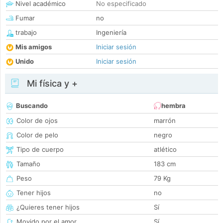
Nivel académico
No especificado
Fumar
no
trabajo
Ingeniería
Mis amigos
Iniciar sesión
Unido
Iniciar sesión
Mi física y +
Buscando
hembra
Color de ojos
marrón
Color de pelo
negro
Tipo de cuerpo
atlético
Tamaño
183 cm
Peso
79 Kg
Tener hijos
no
¿Quieres tener hijos
Sí
Movido por el amor
Sí