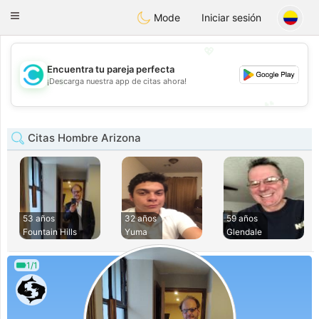
olombia
Citas
Toggle
Mode
Iniciar sesión
navigation
💖
Encuentra tu pareja perfecta
💖
¡Descarga nuestra app de citas ahora!
💕
💕
Citas Hombre Arizona
53 años
32 años
59 años
Fountain Hills
Yuma
Glendale
1/1