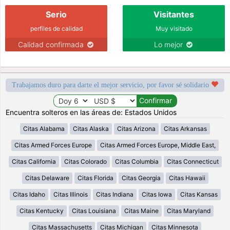
Serio
Visitantes
perfiles de calidad
Muy visitado
Calidad confirmada
Lo mejor
Trabajamos duro para darte el mejor servicio, por favor sé solidario
Encuentra solteros en las áreas de: Estados Unidos
Citas Alabama
Citas Alaska
Citas Arizona
Citas Arkansas
Citas Armed Forces Europe
Citas Armed Forces Europe, Middle East,
Citas California
Citas Colorado
Citas Columbia
Citas Connecticut
Citas Delaware
Citas Florida
Citas Georgia
Citas Hawaii
Citas Idaho
Citas Illinois
Citas Indiana
Citas Iowa
Citas Kansas
Citas Kentucky
Citas Louisiana
Citas Maine
Citas Maryland
Citas Massachusetts
Citas Michigan
Citas Minnesota