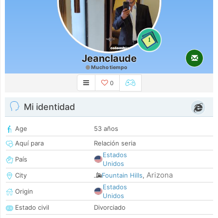
1
Jeanclaude
Mucho tiempo
0
Mi identidad
Age
53 años
Aquí para
Relación seria
Estados
País
Unidos
Arizona
City
Fountain Hills
,
Estados
Origin
Unidos
Estado civil
Divorciado