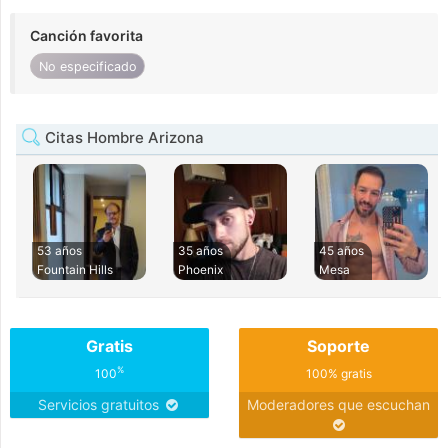
Canción favorita
No especificado
Citas Hombre Arizona
53 años
35 años
45 años
Fountain Hills
Phoenix
Mesa
Gratis
Soporte
%
100
100% gratis
Servicios gratuitos
Moderadores que escuchan