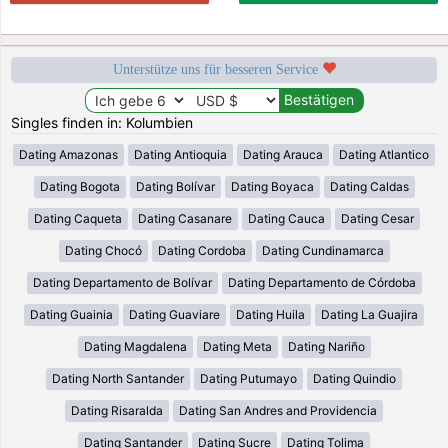
Unterstütze uns für besseren Service
Singles finden in: Kolumbien
Dating Amazonas
Dating Antioquia
Dating Arauca
Dating Atlantico
Dating Bogota
Dating Bolívar
Dating Boyaca
Dating Caldas
Dating Caqueta
Dating Casanare
Dating Cauca
Dating Cesar
Dating Chocó
Dating Cordoba
Dating Cundinamarca
Dating Departamento de Bolívar
Dating Departamento de Córdoba
Dating Guainia
Dating Guaviare
Dating Huila
Dating La Guajira
Dating Magdalena
Dating Meta
Dating Nariño
Dating North Santander
Dating Putumayo
Dating Quindio
Dating Risaralda
Dating San Andres and Providencia
Dating Santander
Dating Sucre
Dating Tolima