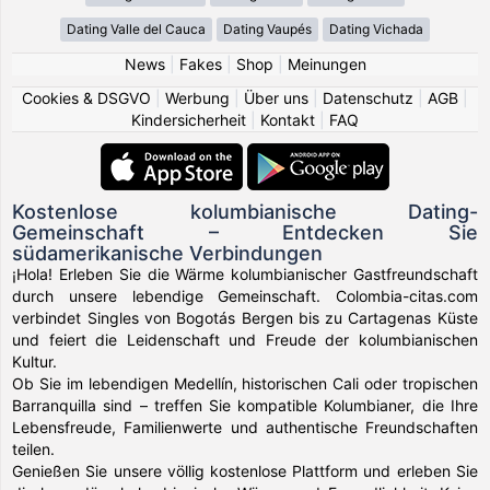
Dating Valle del Cauca
Dating Vaupés
Dating Vichada
News
|
Fakes
|
Shop
|
Meinungen
Cookies & DSGVO
|
Werbung
|
Über uns
|
Datenschutz
|
AGB
|
Kindersicherheit
|
Kontakt
|
FAQ
Kostenlose kolumbianische Dating-
Gemeinschaft – Entdecken Sie
südamerikanische Verbindungen
¡Hola! Erleben Sie die Wärme kolumbianischer Gastfreundschaft
durch unsere lebendige Gemeinschaft. Colombia-citas.com
verbindet Singles von Bogotás Bergen bis zu Cartagenas Küste
und feiert die Leidenschaft und Freude der kolumbianischen
Kultur.
Ob Sie im lebendigen Medellín, historischen Cali oder tropischen
Barranquilla sind – treffen Sie kompatible Kolumbianer, die Ihre
Lebensfreude, Familienwerte und authentische Freundschaften
teilen.
Genießen Sie unsere völlig kostenlose Plattform und erleben Sie