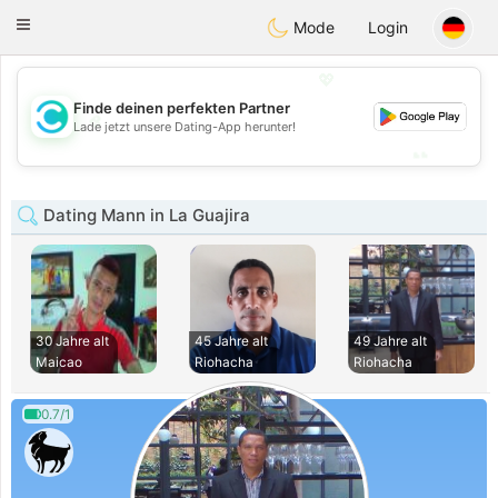
olombia
Citas
Toggle
Mode
Login
navigation
💖
Finde deinen perfekten Partner
💖
Lade jetzt unsere Dating-App herunter!
💕
💕
Dating Mann in La Guajira
30 Jahre alt
45 Jahre alt
49 Jahre alt
Maicao
Riohacha
Riohacha
0.7/1