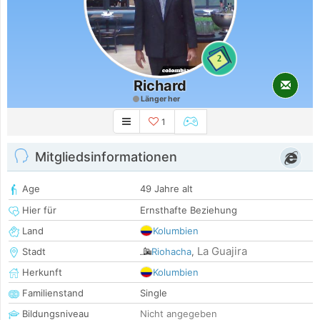
2
Richard
Länger her
1
Mitgliedsinformationen
Age
49 Jahre alt
Hier für
Ernsthafte Beziehung
Land
Kolumbien
La Guajira
Stadt
Riohacha
,
Herkunft
Kolumbien
Familienstand
Single
Bildungsniveau
Nicht angegeben