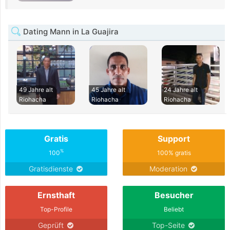
Dating Mann in La Guajira
49 Jahre alt
45 Jahre alt
24 Jahre alt
Riohacha
Riohacha
Riohacha
Gratis
Support
%
100
100% gratis
Gratisdienste
Moderation
Ernsthaft
Besucher
Top-Profile
Beliebt
Geprüft
Top-Seite