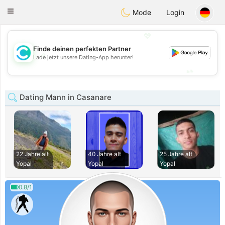
olombia
Citas
Toggle
Mode
Login
navigation
💖
Finde deinen perfekten Partner
💖
Lade jetzt unsere Dating-App herunter!
💕
💕
Dating Mann in Casanare
22 Jahre alt
40 Jahre alt
25 Jahre alt
Yopal
Yopal
Yopal
0.8/1