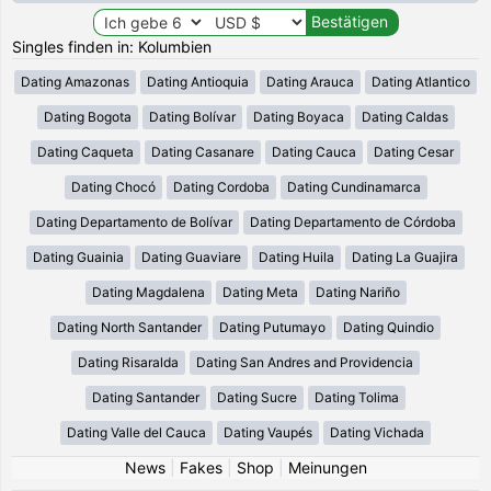
Singles finden in: Kolumbien
Dating Amazonas
Dating Antioquia
Dating Arauca
Dating Atlantico
Dating Bogota
Dating Bolívar
Dating Boyaca
Dating Caldas
Dating Caqueta
Dating Casanare
Dating Cauca
Dating Cesar
Dating Chocó
Dating Cordoba
Dating Cundinamarca
Dating Departamento de Bolívar
Dating Departamento de Córdoba
Dating Guainia
Dating Guaviare
Dating Huila
Dating La Guajira
Dating Magdalena
Dating Meta
Dating Nariño
Dating North Santander
Dating Putumayo
Dating Quindio
Dating Risaralda
Dating San Andres and Providencia
Dating Santander
Dating Sucre
Dating Tolima
Dating Valle del Cauca
Dating Vaupés
Dating Vichada
News
|
Fakes
|
Shop
|
Meinungen