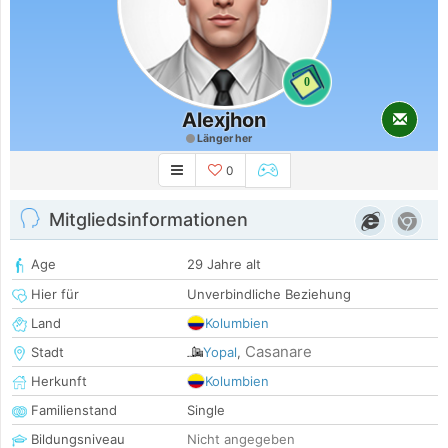
0
Alexjhon
Länger her
0
Mitgliedsinformationen
Age
29 Jahre alt
Hier für
Unverbindliche Beziehung
Land
Kolumbien
Casanare
Stadt
Yopal
,
Herkunft
Kolumbien
Familienstand
Single
Bildungsniveau
Nicht angegeben