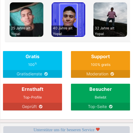
25 Jahre alt
40 Jahre alt
32 Jahre alt
Yopal
Yopal
Yopal
Gratis
Support
%
100
100% gratis
Gratisdienste
Moderation
Ernsthaft
Besucher
Top-Profile
Beliebt
Geprüft
Top-Seite
Unterstütze uns für besseren Service