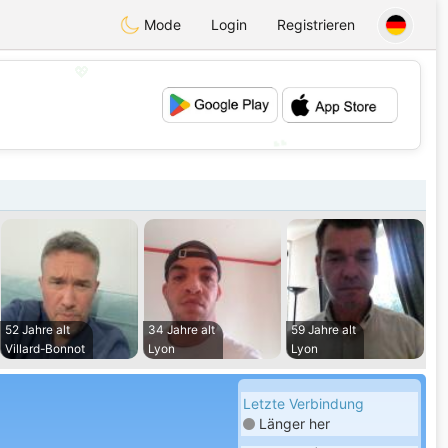
Mode
Login
Registrieren
💖
💕
52 Jahre alt
34 Jahre alt
59 Jahre alt
Villard-Bonnot
Lyon
Lyon
Letzte Verbindung
Länger her