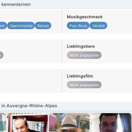
 kennenlernen
Musikgeschmack
ent
Gastronomie
Reisen
Pop-Rock
Varieté
Lieblingstiere
n
Nicht angegeben
Lieblingsfilm
Nicht angegeben
 in Auvergne-Rhône-Alpes