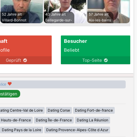
52 Jahre alt
43 Jahre alt
57 Jahre alt
Villard-Bonnot
Bellegarde-sur-
Aix-les-bains
aft
Besucher
ofile
Beliebt
Geprüft
Top-Seite
rvice
ating Centre-Val de Loire
Dating Corse
Dating Fort-de-france
g Hauts-de-France
Dating Île-de-France
Dating La Réunion
Dating Pays de la Loire
Dating Provence-Alpes-Côte d Azur