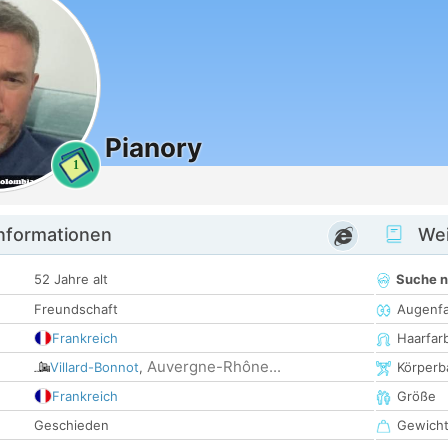
Pianory
1
informationen
Wei
52 Jahre alt
Suche 
Freundschaft
Augenf
Frankreich
Haarfar
Auvergne-Rhône...
Villard-Bonnot
,
Körperb
Frankreich
Größe
Geschieden
Gewich