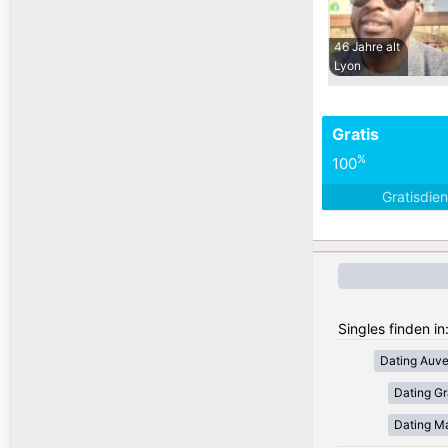
46 Jahre alt
Lyon
Gratis
%
100
Gratisdie
Singles finden in
Dating Auv
Dating Gr
Dating Ma