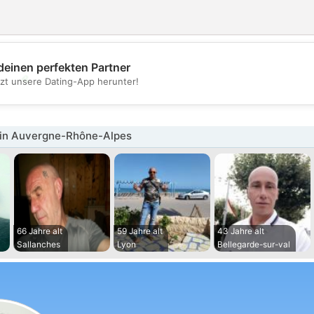
deinen perfekten Partner
💖
tzt unsere Dating-App herunter!
💕
in Auvergne-Rhône-Alpes
66 Jahre alt
59 Jahre alt
43 Jahre alt
Sallanches
Lyon
Bellegarde-sur-val