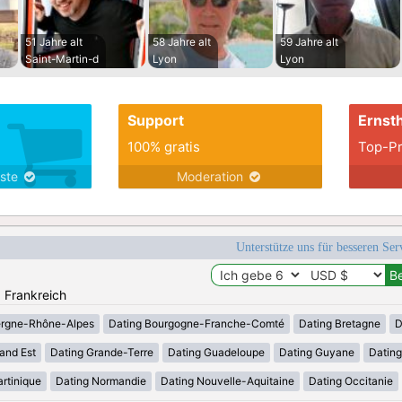
51 Jahre alt
58 Jahre alt
59 Jahre alt
Saint-Martin-d
Lyon
Lyon
Support
Ernsth
100% gratis
Top-Pr
nste
Moderation
Unterstütze uns für besseren Se
: Frankreich
ergne-Rhône-Alpes
Dating Bourgogne-Franche-Comté
Dating Bretagne
D
and Est
Dating Grande-Terre
Dating Guadeloupe
Dating Guyane
Datin
rtinique
Dating Normandie
Dating Nouvelle-Aquitaine
Dating Occitanie