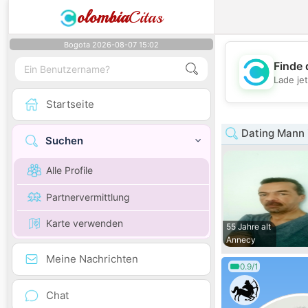
olombia
Citas
Bogota 2026-08-07 15:02
Finde 
Lade je
Startseite
Dating Mann 
Suchen
Alle Profile
Partnervermittlung
Karte verwenden
55 Jahre alt
Annecy
Meine Nachrichten
0.9/1
Chat