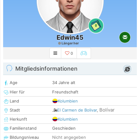
0
Edwin45
Länger her
0
Mitgliedsinformationen
Age
34 Jahre alt
Hier für
Freundschaft
Land
Kolumbien
Bolívar
Stadt
El Carmen de Bolivar
,
Herkunft
Kolumbien
Familienstand
Geschieden
Bildungsniveau
Nicht angegeben