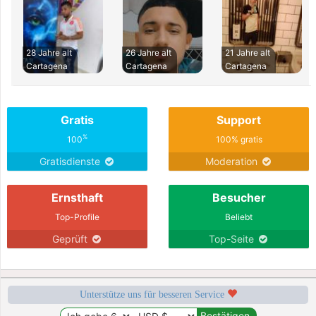
28 Jahre alt
26 Jahre alt
21 Jahre alt
Cartagena
Cartagena
Cartagena
Gratis
Support
%
100
100% gratis
Gratisdienste
Moderation
Ernsthaft
Besucher
Top-Profile
Beliebt
Geprüft
Top-Seite
Unterstütze uns für besseren Service