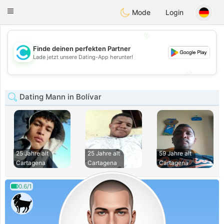
olombia
Citas
Toggle
Mode
Login
navigation
💖
Finde deinen perfekten Partner
💖
Lade jetzt unsere Dating-App herunter!
💕
💕
Dating Mann in Bolívar
25 Jahre alt
25 Jahre alt
59 Jahre alt
Cartagena
Cartagena
Cartagena
0.6/1