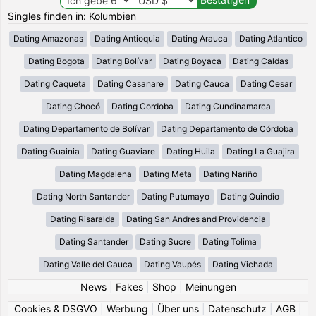
Singles finden in: Kolumbien
Dating Amazonas
Dating Antioquia
Dating Arauca
Dating Atlantico
Dating Bogota
Dating Bolívar
Dating Boyaca
Dating Caldas
Dating Caqueta
Dating Casanare
Dating Cauca
Dating Cesar
Dating Chocó
Dating Cordoba
Dating Cundinamarca
Dating Departamento de Bolívar
Dating Departamento de Córdoba
Dating Guainia
Dating Guaviare
Dating Huila
Dating La Guajira
Dating Magdalena
Dating Meta
Dating Nariño
Dating North Santander
Dating Putumayo
Dating Quindio
Dating Risaralda
Dating San Andres and Providencia
Dating Santander
Dating Sucre
Dating Tolima
Dating Valle del Cauca
Dating Vaupés
Dating Vichada
News
|
Fakes
|
Shop
|
Meinungen
Cookies & DSGVO
|
Werbung
|
Über uns
|
Datenschutz
|
AGB
|