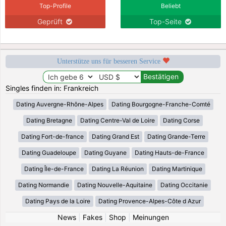
Top-Profile
Beliebt
Geprüft
Top-Seite
Unterstütze uns für besseren Service
Singles finden in: Frankreich
Dating Auvergne-Rhône-Alpes
Dating Bourgogne-Franche-Comté
Dating Bretagne
Dating Centre-Val de Loire
Dating Corse
Dating Fort-de-france
Dating Grand Est
Dating Grande-Terre
Dating Guadeloupe
Dating Guyane
Dating Hauts-de-France
Dating Île-de-France
Dating La Réunion
Dating Martinique
Dating Normandie
Dating Nouvelle-Aquitaine
Dating Occitanie
Dating Pays de la Loire
Dating Provence-Alpes-Côte d Azur
News
|
Fakes
|
Shop
|
Meinungen