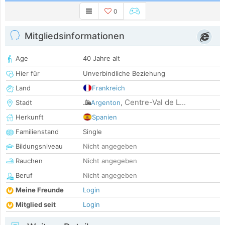
0
Mitgliedsinformationen
Age
40 Jahre alt
Hier für
Unverbindliche Beziehung
Land
Frankreich
Centre-Val de L...
Stadt
Argenton
,
Herkunft
Spanien
Familienstand
Single
Bildungsniveau
Nicht angegeben
Rauchen
Nicht angegeben
Beruf
Nicht angegeben
Meine Freunde
Login
Mitglied seit
Login