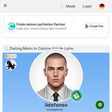
olombia
Citas
Toggle
Mode
Login
navigation
💖
Finde deinen perfekten Partner
💖
Lade jetzt unsere Dating-App herunter!
💕
💕
Dating Mann in Centre-Val de Loire
0.4/1
0
Ildefonso
Länger her