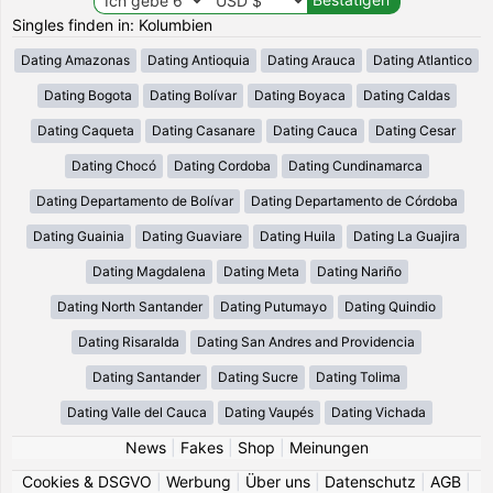
Singles finden in: Kolumbien
Dating Amazonas
Dating Antioquia
Dating Arauca
Dating Atlantico
Dating Bogota
Dating Bolívar
Dating Boyaca
Dating Caldas
Dating Caqueta
Dating Casanare
Dating Cauca
Dating Cesar
Dating Chocó
Dating Cordoba
Dating Cundinamarca
Dating Departamento de Bolívar
Dating Departamento de Córdoba
Dating Guainia
Dating Guaviare
Dating Huila
Dating La Guajira
Dating Magdalena
Dating Meta
Dating Nariño
Dating North Santander
Dating Putumayo
Dating Quindio
Dating Risaralda
Dating San Andres and Providencia
Dating Santander
Dating Sucre
Dating Tolima
Dating Valle del Cauca
Dating Vaupés
Dating Vichada
News
|
Fakes
|
Shop
|
Meinungen
Cookies & DSGVO
|
Werbung
|
Über uns
|
Datenschutz
|
AGB
|