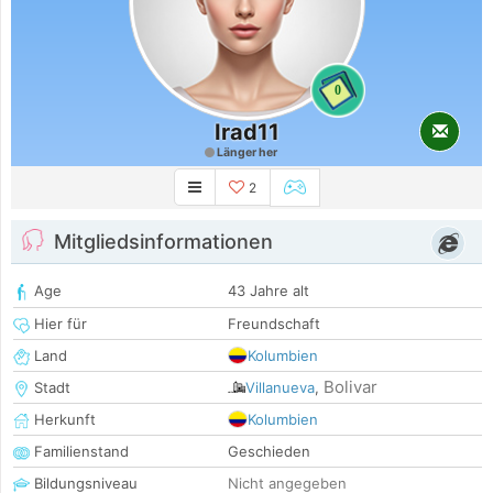
0
Irad11
Länger her
2
Mitgliedsinformationen
Age
43 Jahre alt
Hier für
Freundschaft
Land
Kolumbien
Bolivar
Stadt
Villanueva
,
Herkunft
Kolumbien
Familienstand
Geschieden
Bildungsniveau
Nicht angegeben