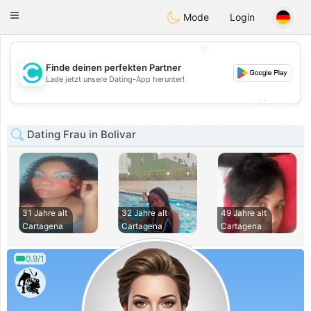
olombia
Citas
Toggle
Mode
Login
navigation
💖
Finde deinen perfekten Partner
💖
Lade jetzt unsere Dating-App herunter!
💕
💕
Dating Frau in Bolivar
31 Jahre alt
32 Jahre alt
49 Jahre alt
Cartagena
Cartagena
Cartagena
0.9/1