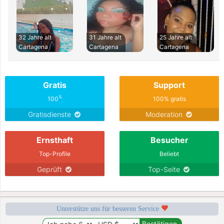
32 Jahre alt
31 Jahre alt
25 Jahre alt
Cartagena
Cartagena
Cartagena
Gratis
Support
%
100
100% gratis
Gratisdienste
Moderation
Ernsthaft
Besucher
Top-Profile
Beliebt
Geprüft
Top-Seite
Unterstütze uns für besseren Service