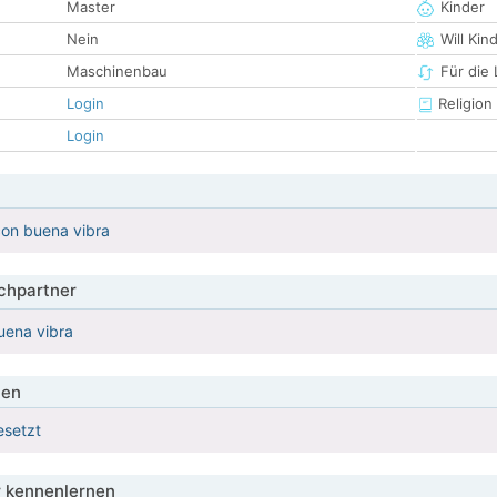
Master
Kinder
Nein
Will Kin
Maschinenbau
Für die
Login
Religion
Login
con buena vibra
hpartner
buena vibra
ien
esetzt
 kennenlernen