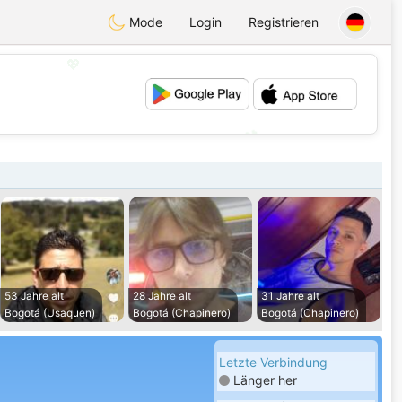
Mode
Login
Registrieren
💖
💕
53 Jahre alt
28 Jahre alt
31 Jahre alt
Bogotá (Usaquen)
Bogotá (Chapinero)
Bogotá (Chapinero)
Letzte Verbindung
Länger her