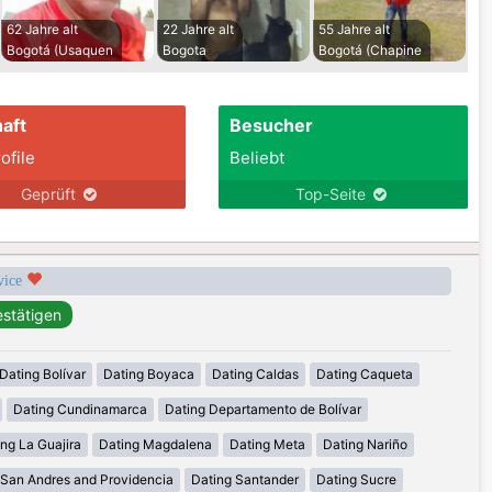
62 Jahre alt
22 Jahre alt
55 Jahre alt
Bogotá (Usaquen
Bogota
Bogotá (Chapine
aft
Besucher
ofile
Beliebt
Geprüft
Top-Seite
rvice
Dating Bolívar
Dating Boyaca
Dating Caldas
Dating Caqueta
Dating Cundinamarca
Dating Departamento de Bolívar
ng La Guajira
Dating Magdalena
Dating Meta
Dating Nariño
 San Andres and Providencia
Dating Santander
Dating Sucre