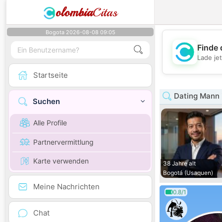
olombia
Citas
Bogota 2026-08-08 09:05
Finde 
Lade je
Startseite
Dating Mann 
Suchen
Alle Profile
Partnervermittlung
Karte verwenden
38 Jahre alt
Bogotá (Usaquen)
Meine Nachrichten
0.8/1
Chat