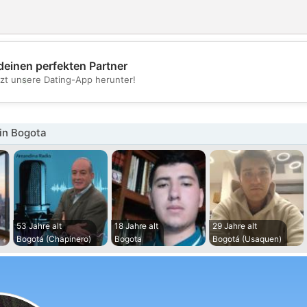
deinen perfekten Partner
💖
tzt unsere Dating-App herunter!
💕
in Bogota
53 Jahre alt
18 Jahre alt
29 Jahre alt
Bogotá (Chapinero)
Bogota
Bogotá (Usaquen)