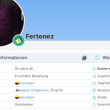
Fertenez
1
informationen
Wei
56 Jahre alt
Suche 
Ernsthafte Beziehung
Augenf
Kolumbien
Haarfar
Bogota
Bogotá (Chapinero)
,
Körperb
Kolumbien
Größe
Geschieden
Gewich