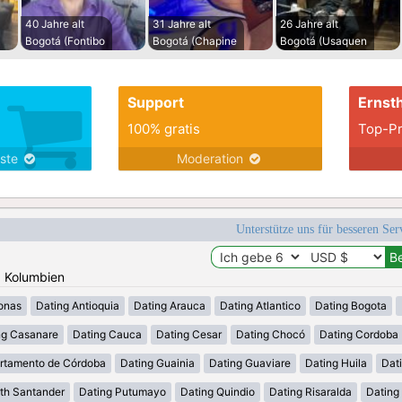
40 Jahre alt
31 Jahre alt
26 Jahre alt
Bogotá (Fontibo
Bogotá (Chapine
Bogotá (Usaquen
Support
Ernsth
100% gratis
Top-Pr
nste
Moderation
Unterstütze uns für besseren Se
: Kolumbien
onas
Dating Antioquia
Dating Arauca
Dating Atlantico
Dating Bogota
ng Casanare
Dating Cauca
Dating Cesar
Dating Chocó
Dating Cordoba
rtamento de Córdoba
Dating Guainia
Dating Guaviare
Dating Huila
Dati
th Santander
Dating Putumayo
Dating Quindio
Dating Risaralda
Dating