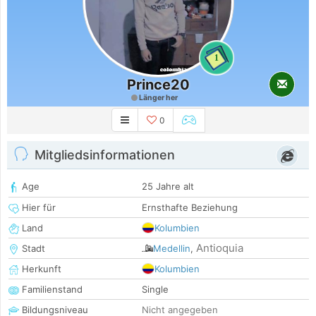
1
Prince20
Länger her
0
Mitgliedsinformationen
Age
25 Jahre alt
Hier für
Ernsthafte Beziehung
Land
Kolumbien
Antioquia
Stadt
Medellin
,
Herkunft
Kolumbien
Familienstand
Single
Bildungsniveau
Nicht angegeben