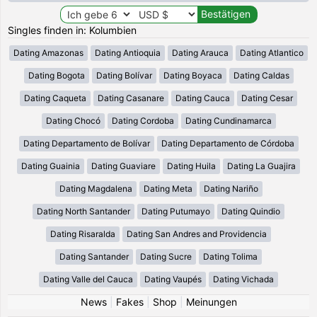
Singles finden in: Kolumbien
Dating Amazonas
Dating Antioquia
Dating Arauca
Dating Atlantico
Dating Bogota
Dating Bolívar
Dating Boyaca
Dating Caldas
Dating Caqueta
Dating Casanare
Dating Cauca
Dating Cesar
Dating Chocó
Dating Cordoba
Dating Cundinamarca
Dating Departamento de Bolívar
Dating Departamento de Córdoba
Dating Guainia
Dating Guaviare
Dating Huila
Dating La Guajira
Dating Magdalena
Dating Meta
Dating Nariño
Dating North Santander
Dating Putumayo
Dating Quindio
Dating Risaralda
Dating San Andres and Providencia
Dating Santander
Dating Sucre
Dating Tolima
Dating Valle del Cauca
Dating Vaupés
Dating Vichada
News
|
Fakes
|
Shop
|
Meinungen