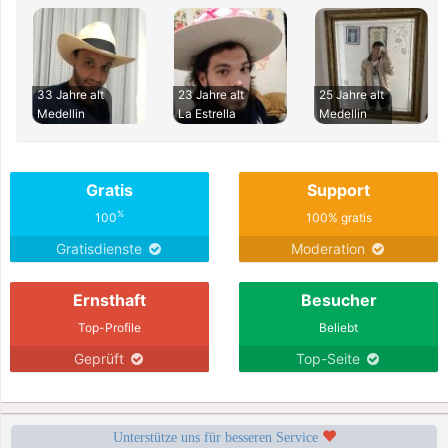
33 Jahre alt
23 Jahre alt
25 Jahre alt
Medellin
La Estrella
Medellin
Gratis
Support
%
100
100% gratis
Gratisdienste
Moderation
Ernsthaft
Besucher
Top-Profile
Beliebt
Geprüft
Top-Seite
Unterstütze uns für besseren Service