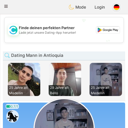
olombia
Citas
Toggle
Mode
Login
navigation
💖
Finde deinen perfekten Partner
💖
Lade jetzt unsere Dating-App herunter!
💕
💕
Dating Mann in Antioquia
25 Jahre alt
29 Jahre alt
25 Jahre alt
Medellin
Bello
Medellin
0.7/1