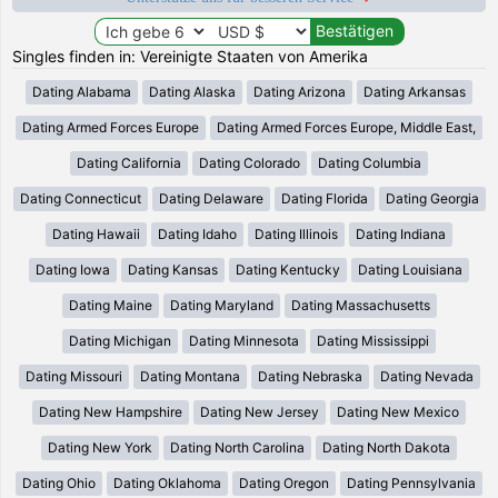
Singles finden in: Vereinigte Staaten von Amerika
Dating Alabama
Dating Alaska
Dating Arizona
Dating Arkansas
Dating Armed Forces Europe
Dating Armed Forces Europe, Middle East,
Dating California
Dating Colorado
Dating Columbia
Dating Connecticut
Dating Delaware
Dating Florida
Dating Georgia
Dating Hawaii
Dating Idaho
Dating Illinois
Dating Indiana
Dating Iowa
Dating Kansas
Dating Kentucky
Dating Louisiana
Dating Maine
Dating Maryland
Dating Massachusetts
Dating Michigan
Dating Minnesota
Dating Mississippi
Dating Missouri
Dating Montana
Dating Nebraska
Dating Nevada
Dating New Hampshire
Dating New Jersey
Dating New Mexico
Dating New York
Dating North Carolina
Dating North Dakota
Dating Ohio
Dating Oklahoma
Dating Oregon
Dating Pennsylvania