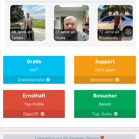
68 Jahre alt
61 Jahre alt
72 Jahre alt
Tampa
Ocala
Brooksville
Gratis
Support
%
100
100% gratis
Gratisdienste
Moderation
Ernsthaft
Besucher
Top-Profile
Beliebt
Geprüft
Top-Seite
Unterstütze uns für besseren Service