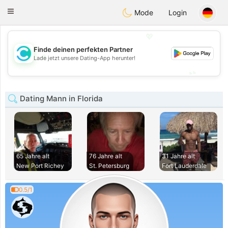
olombia
Citas
Toggle
Mode
Login
navigation
💖
Finde deinen perfekten Partner
💖
Lade jetzt unsere Dating-App herunter!
💕
💕
Dating Mann in Florida
65 Jahre alt
76 Jahre alt
31 Jahre alt
New Port Richey
St. Petersburg
Fort Lauderdale
0.5/1