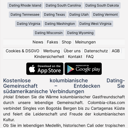
Dating Rhode Island
Dating South Carolina
Dating South Dakota
Dating Tennessee
Dating Texas
Dating Utah
Dating Vermont
Dating Virginia
Dating Washington
Dating West Virginia
Dating Wisconsin
Dating Wyoming
News
|
Fakes
|
Shop
|
Meinungen
Cookies & DSGVO
|
Werbung
|
Über uns
|
Datenschutz
|
AGB
|
Kindersicherheit
|
Kontakt
|
FAQ
Kostenlose kolumbianische Dating-
Gemeinschaft – Entdecken Sie
südamerikanische Verbindungen
¡Hola! Erleben Sie die Wärme kolumbianischer Gastfreundschaft
durch unsere lebendige Gemeinschaft. Colombia-citas.com
verbindet Singles von Bogotás Bergen bis zu Cartagenas Küste
und feiert die Leidenschaft und Freude der kolumbianischen
Kultur.
Ob Sie im lebendigen Medellín, historischen Cali oder tropischen