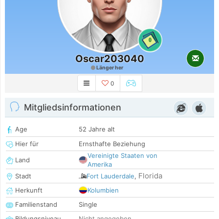
0
Oscar203040
Länger her
0
Mitgliedsinformationen
Age
52 Jahre alt
Hier für
Ernsthafte Beziehung
Vereinigte Staaten von
Land
Amerika
Florida
Stadt
Fort Lauderdale
,
Herkunft
Kolumbien
Familienstand
Single
Bildungsniveau
Nicht angegeben