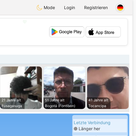
Mode
Login
Registrieren
💖
💕
21 Jahre alt
51 Jahre alt
41 Jahre alt
Fusagasuga
Bogotá (Fontibon)
Tocancipa
Letzte Verbindung
Länger her