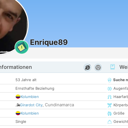
Enrique89
1
informationen
Wei
53 Jahre alt
Suche 
Ernsthafte Beziehung
Augenf
Kolumbien
Haarfar
Cundinamarca
Girardot City
,
Körperb
Kolumbien
Größe
Single
Gewich