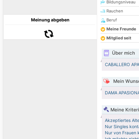
Bildungsniveau
Rauchen
Meinung abgeben
Beruf
Meine Freunde
Mitglied seit
Über mich
CABALLERO APA
Mein Wunsc
DAMA APASIONA
Meine Kriter
Akzeptiertes Alt
Nur Singles kont
Nur von Frauen k
Ich möchte nicht