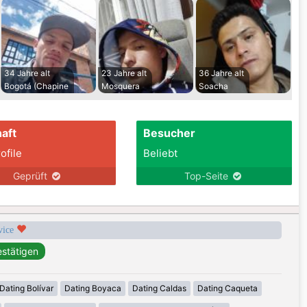
34 Jahre alt
23 Jahre alt
36 Jahre alt
Bogotá (Chapine
Mosquera
Soacha
aft
Besucher
ofile
Beliebt
Geprüft
Top-Seite
rvice
Dating Bolívar
Dating Boyaca
Dating Caldas
Dating Caqueta