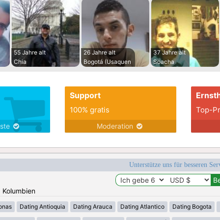
55 Jahre alt
26 Jahre alt
37 Jahre alt
Chia
Bogotá (Usaquen
Soacha
Support
Ernsth
100% gratis
Top-Pr
nste
Moderation
Unterstütze uns für besseren Se
: Kolumbien
onas
Dating Antioquia
Dating Arauca
Dating Atlantico
Dating Bogota