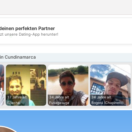
deinen perfekten Partner
💖
tzt unsere Dating-App herunter!
💕
in Cundinamarca
37 Jahre alt
34 Jahre alt
34 Jahre alt
Soacha
Fusagasuga
Bogotá (Chapinero)