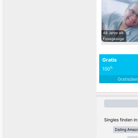
48 Jahre alt
Fusagasuga
Gratis
%
100
Gratisdie
Singles finden in
Dating Amaz