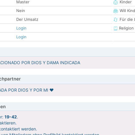
Master
Kinder
Nein
Will Kin
Der Umsatz
Für die
Login
Religion
Login
CIONADO POR DIOS Y DAMA INDICADA
hpartner
DA POR DIOS Y POR MI ♥️
ien
er:
19-42
.
aktieren.
ontaktiert werden.
 von Mitgliedern ohne Profilbild kontaktiert werden.