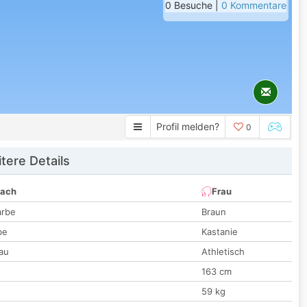
0 Besuche |
0 Kommentare
Profil melden?
0
tere Details
nach
Frau
arbe
Braun
be
Kastanie
au
Athletisch
163 cm
t
59 kg