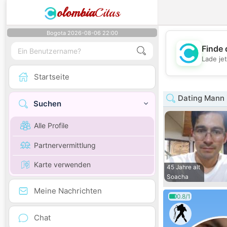
olombia
Citas
Bogota 2026-08-06 22:00
Finde 
Lade je
Startseite
Dating Mann 
Suchen
Alle Profile
Partnervermittlung
Karte verwenden
45 Jahre alt
Soacha
Meine Nachrichten
0.8/1
Chat