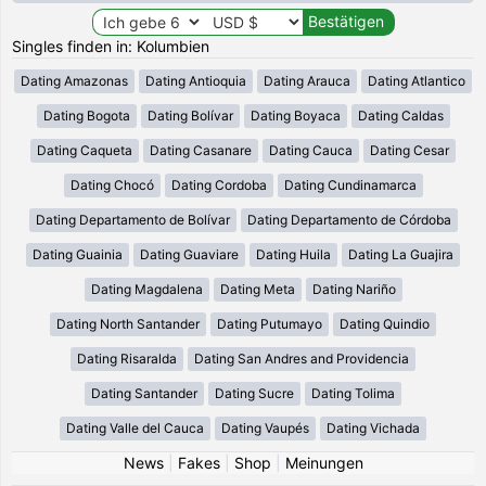
Singles finden in: Kolumbien
Dating Amazonas
Dating Antioquia
Dating Arauca
Dating Atlantico
Dating Bogota
Dating Bolívar
Dating Boyaca
Dating Caldas
Dating Caqueta
Dating Casanare
Dating Cauca
Dating Cesar
Dating Chocó
Dating Cordoba
Dating Cundinamarca
Dating Departamento de Bolívar
Dating Departamento de Córdoba
Dating Guainia
Dating Guaviare
Dating Huila
Dating La Guajira
Dating Magdalena
Dating Meta
Dating Nariño
Dating North Santander
Dating Putumayo
Dating Quindio
Dating Risaralda
Dating San Andres and Providencia
Dating Santander
Dating Sucre
Dating Tolima
Dating Valle del Cauca
Dating Vaupés
Dating Vichada
News
|
Fakes
|
Shop
|
Meinungen