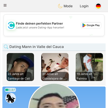
olombia
Citas
Toggle
Mode
Login
navigation
💖
Finde deinen perfekten Partner
💖
Lade jetzt unsere Dating-App herunter!
💕
💕
Dating Mann in Valle del Cauca
22 Jahre alt
31 Jahre alt
19 Jahre alt
Santiago de Cali
Guadalajara de Bug
Palmira
0.8/1