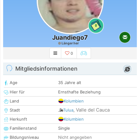
0
Juandiego7
Länger her
0
Mitgliedsinformationen
Age
35 Jahre alt
Hier für
Ernsthafte Beziehung
Land
Kolumbien
Valle del Cauca
Stadt
Tulua
,
Herkunft
Kolumbien
Familienstand
Single
Bildungsniveau
Nicht angegeben