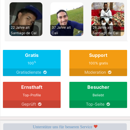
22 Jahre alt
37 Jahre alt
26 Jahre alt
Santiago de Cal
Cali
Santiago de Cal
Gratis
Support
%
100
100% gratis
Gratisdienste
Moderation
Ernsthaft
Besucher
Top-Profile
Beliebt
Geprüft
Top-Seite
Unterstütze uns für besseren Service