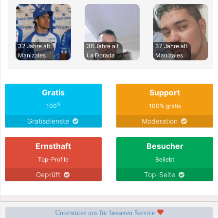
32 Jahre alt
36 Jahre alt
37 Jahre alt
Manizales
La Dorada
Manizales
Gratis
Support
%
100
100% gratis
Gratisdienste
Moderation
Ernsthaft
Besucher
Top-Profile
Beliebt
Geprüft
Top-Seite
Unterstütze uns für besseren Service