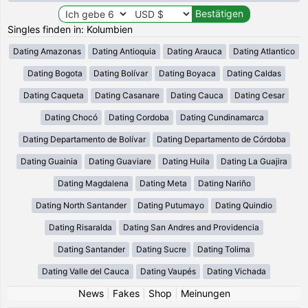
Singles finden in: Kolumbien
Dating Amazonas
Dating Antioquia
Dating Arauca
Dating Atlantico
Dating Bogota
Dating Bolívar
Dating Boyaca
Dating Caldas
Dating Caqueta
Dating Casanare
Dating Cauca
Dating Cesar
Dating Chocó
Dating Cordoba
Dating Cundinamarca
Dating Departamento de Bolívar
Dating Departamento de Córdoba
Dating Guainia
Dating Guaviare
Dating Huila
Dating La Guajira
Dating Magdalena
Dating Meta
Dating Nariño
Dating North Santander
Dating Putumayo
Dating Quindio
Dating Risaralda
Dating San Andres and Providencia
Dating Santander
Dating Sucre
Dating Tolima
Dating Valle del Cauca
Dating Vaupés
Dating Vichada
News
|
Fakes
|
Shop
|
Meinungen