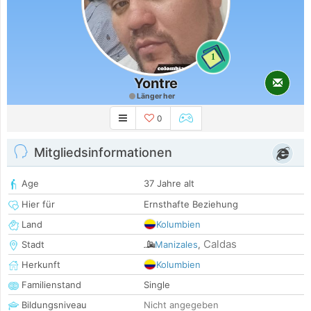
1
Yontre
Länger her
0
Mitgliedsinformationen
Age
37 Jahre alt
Hier für
Ernsthafte Beziehung
Land
Kolumbien
Caldas
Stadt
Manizales
,
Herkunft
Kolumbien
Familienstand
Single
Bildungsniveau
Nicht angegeben