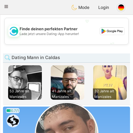
olombia
Citas
Toggle
Mode
Login
navigation
💖
Finde deinen perfekten Partner
💖
Lade jetzt unsere Dating-App herunter!
💕
💕
Dating Mann in Caldas
53 Jahre alt
41 Jahre alt
32 Jahre alt
Manizales
Manizales
Manizales
0.7/1